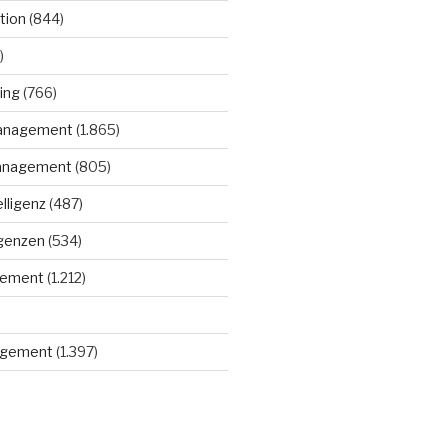
tion
(844)
)
ing
(766)
anagement
(1.865)
anagement
(805)
elligenz
(487)
igenzen
(534)
gement
(1.212)
gement
(1.397)