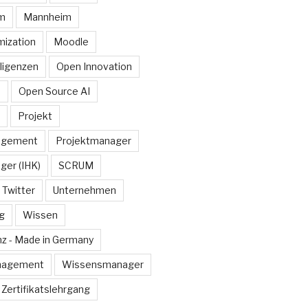
rm
Mannheim
ization
Moodle
lligenzen
Open Innovation
e
Open Source AI
Projekt
agement
Projektmanager
ger (IHK)
SCRUM
Twitter
Unternehmen
g
Wissen
z - Made in Germany
nagement
Wissensmanager
Zertifikatslehrgang