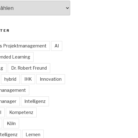
TER
es Projektmanagement
AI
ended Learning
ng
Dr. Robert Freund
hybrid
IHK
Innovation
smanagement
manager
Intelligenz
I
Kompetenz
Köln
telligenz
Lernen