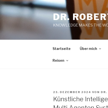
Zum
Inhalt
DR. ROBE
springen
KNOWLEDGE MAKES THE WO
Startseite
Über mich
Reisen
VERÖFFENTLICHT
23. DEZEMBER 2024
VON
DR.
AM
Künstliche Intelli
Multi Agenten Sy