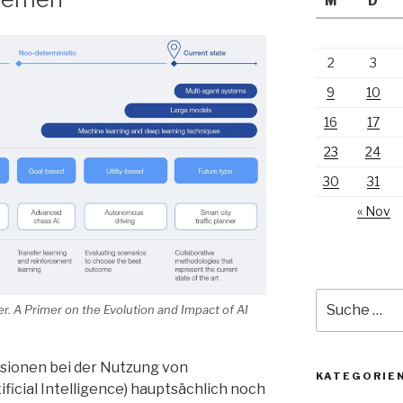
M
D
2
3
9
10
16
17
23
24
30
31
« Nov
Suche
r. A Primer on the Evolution and Impact of AI
nach:
ssionen bei der Nutzung von
KATEGORIE
tificial Intelligence) hauptsächlich noch