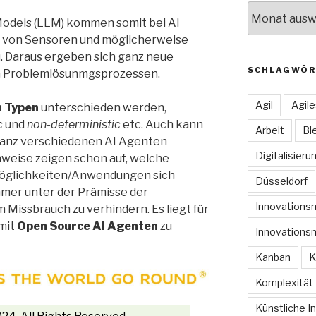
Archive
odels (LLM) kommen somit bei AI
n von Sensoren und möglicherweise
. Daraus ergeben sich ganz neue
SCHLAGWÖR
n Problemlösunmgsprozessen.
Agil
Agil
n
Typen
unterschieden werden,
c
und
non-deterministic
etc. Auch kann
Arbeit
Bl
anz verschiedenen AI Agenten
Digitalisieru
weise zeigen schon auf, welche
öglichkeiten/Anwendungen sich
Düsseldorf
mer unter der Prämisse der
Innovation
 Missbrauch zu verhindern. Es liegt für
 mit
Open Source AI Agenten
zu
Innovations
Kanban
K
Komplexität
Künstliche In