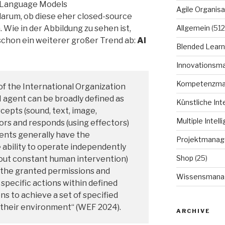
e Language Models
Agile Organisa
darum, ob diese eher closed-source
 Wie in der Abbildung zu sehen ist,
Allgemein
(512
schon ein weiterer großer Trend ab:
AI
Blended Learn
Innovationsm
Kompetenzm
of the International Organization
I agent can be broadly defined as
Künstliche Int
cepts (sound, text, image,
Multiple Intell
ors and responds (using effectors)
gents generally have the
Projektmana
 ability to operate independently
Shop
(25)
out constant human intervention)
s the granted permissions and
Wissensmana
specific actions within defined
ns to achieve a set of specified
 their environment“ (WEF 2024).
ARCHIVE