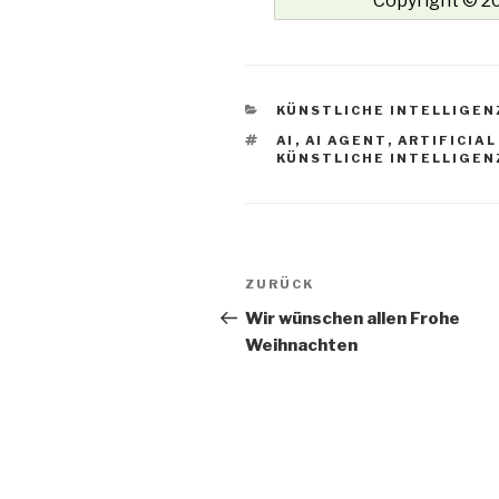
Copyright © 20
KATEGORIEN
KÜNSTLICHE INTELLIGEN
SCHLAGWÖRTER
AI
,
AI AGENT
,
ARTIFICIAL
KÜNSTLICHE INTELLIGEN
Beitrags-
Vorheriger
ZURÜCK
Navigation
Beitrag
Wir wünschen allen Frohe
Weihnachten