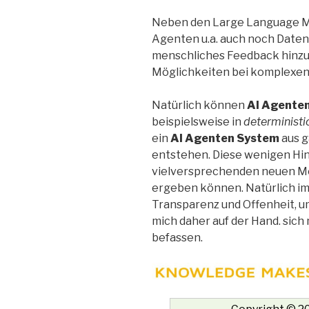
Neben den Large Language M
Agenten u.a. auch noch Date
menschliches Feedback hinzu
Möglichkeiten bei komplexe
Natürlich können
AI Agente
beispielsweise in
deterministi
ein
AI Agenten System
aus g
entstehen. Diese wenigen Hin
vielversprechenden neuen M
ergeben können. Natürlich im
Transparenz und Offenheit, um
mich daher auf der Hand. sich
befassen.