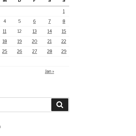
M
D
F
S
S
1
4
5
6
7
8
11
12
13
14
15
18
19
20
21
22
25
26
27
28
29
Jan »
Suchen
N