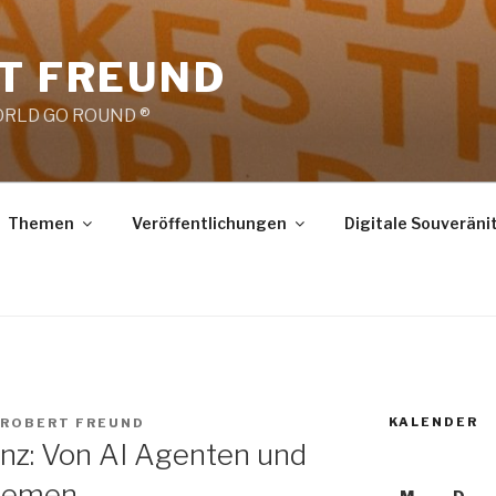
RT FREUND
RLD GO ROUND ®
Themen
Veröffentlichungen
Digitale Souveräni
KALENDER
 ROBERT FREUND
genz: Von AI Agenten und
stemen