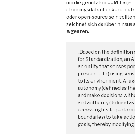
um die genutzten
LLM
: Larg
(Trainingsdatenbanken), und 
oder open-source sein sollten.
zeichnet sich darüber hinaus 
Agenten.
„Based on the definition 
for Standardization, an A
an entity that senses per
pressure etc.) using sens
to its environment. AI a
autonomy (defined as the
and make decisions with
and authority (defined a
access rights to perform 
boundaries) to take actio
goals, thereby modifying