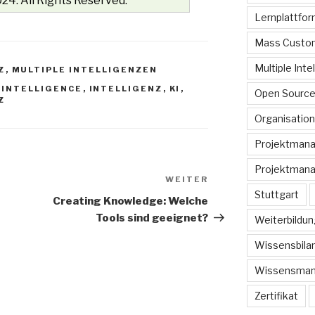
24. All Rights Reserved.
Lernplattfo
Mass Custom
Multiple Inte
Z
,
MULTIPLE INTELLIGENZEN
 INTELLIGENCE
,
INTELLIGENZ
,
KI
,
Open Sourc
Z
Organisation
Projektman
Projektmana
WEITER
Nächster
Stuttgart
Beitrag
Creating Knowledge: Welche
Tools sind geeignet?
Weiterbildun
Wissensbilan
Wissensma
Zertifikat