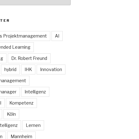
TER
es Projektmanagement
AI
ended Learning
ng
Dr. Robert Freund
hybrid
IHK
Innovation
smanagement
manager
Intelligenz
I
Kompetenz
Köln
telligenz
Lernen
rm
Mannheim