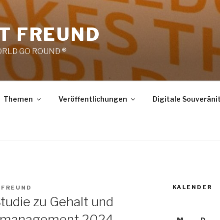
RT FREUND
RLD GO ROUND ®
Themen
Veröffentlichungen
Digitale Souveräni
KALENDER
 FREUND
Studie zu Gehalt und
ektmanagement 2024