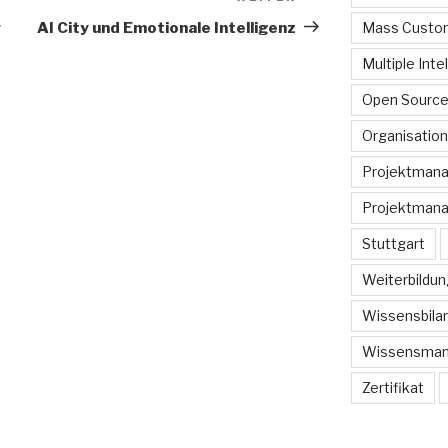
Beitrag
y
AI City und Emotionale Intelligenz
Mass Custom
Multiple Inte
Open Sourc
Organisation
Projektman
Projektmana
Stuttgart
Weiterbildun
Wissensbilan
Wissensma
Zertifikat