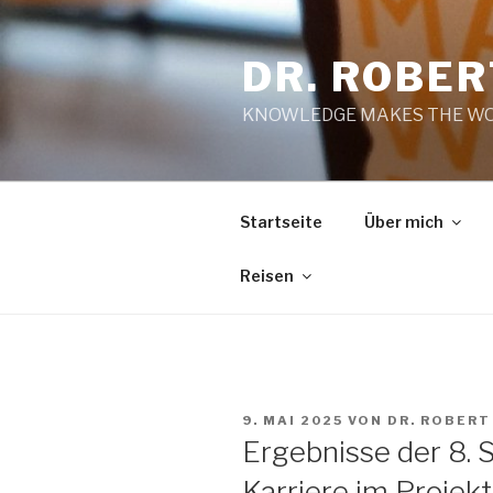
Zum
Inhalt
DR. ROBE
springen
KNOWLEDGE MAKES THE WO
Startseite
Über mich
Reisen
VERÖFFENTLICHT
9. MAI 2025
VON
DR. ROBERT
AM
Ergebnisse der 8. 
Karriere im Proj