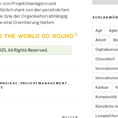
ter von Projektmanagern und
ürlich stark von den persönlichen
 bzw. der Organisation abhängig.
SCHLAGWÖR
e eine Orientierung bieten.
Agil
Agil
Arbeit
Bl
Digitalisieru
25. All Rights Reserved.
Düsseldorf
Innovation
Innovations
PROJEKT
,
PROJEKTMANAGEMENT
,
Kanban
K
IE
Komplexität
Künstliche In
Lernplattfo
WEITER
Nächster