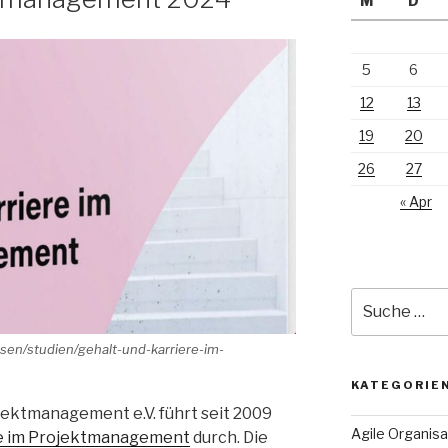
M
D
5
6
12
13
19
20
26
27
« Apr
Suche
nach:
sen/studien/gehalt-und-karriere-im-
KATEGORIE
jektmanagement e.V. führt seit 2009
Agile Organisa
ere im Projektmanagement
durch. Die