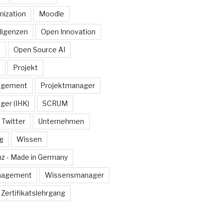
ization
Moodle
lligenzen
Open Innovation
e
Open Source AI
Projekt
agement
Projektmanager
ger (IHK)
SCRUM
Twitter
Unternehmen
g
Wissen
z - Made in Germany
nagement
Wissensmanager
Zertifikatslehrgang