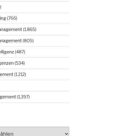
)
ing
(766)
anagement
(1.865)
anagement
(805)
elligenz
(487)
igenzen
(534)
gement
(1.212)
gement
(1.397)