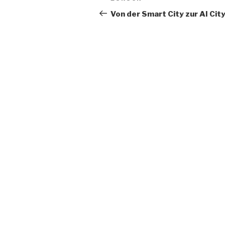
Navigation
Beitrag
Von der Smart City zur AI Cit