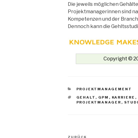
Die jeweils möglichen Gehäl
Projektmanagerinnen sind nat
Kompetenzen und der Branche,
Dennoch kann die Gehltsstudi
Copyright © 20
KATEGORIEN
PROJEKTMANAGEMENT
SCHLAGWÖRTER
GEHALT
,
GPM
,
KARRIERE
,
PROJEKTMANAGER
,
STUD
Beitrags-
Vorheriger
ZURÜCK