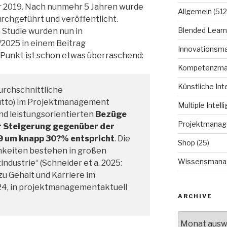
hr 2019. Nach nunmehr 5 Jahren wurde
Allgemein
(512
urchgeführt und veröffentlicht.
Blended Learn
 Studie wurden nun in
2025 in einem Beitrag
Innovationsm
Punkt ist schon etwas überraschend:
Kompetenzm
Künstliche Int
durchschnittliche
utto) im Projektmanagement
Multiple Intell
 und leistungsorientierten
Bezüge
Projektmana
er Steigerung gegenüber der
19 um knapp 30?% entspricht
. Die
Shop
(25)
hkeiten bestehen in großen
Wissensmana
dustrie“ (Schneider et a. 2025:
zu Gehalt und Karriere im
4, in projektmanagementaktuell
ARCHIVE
Archive