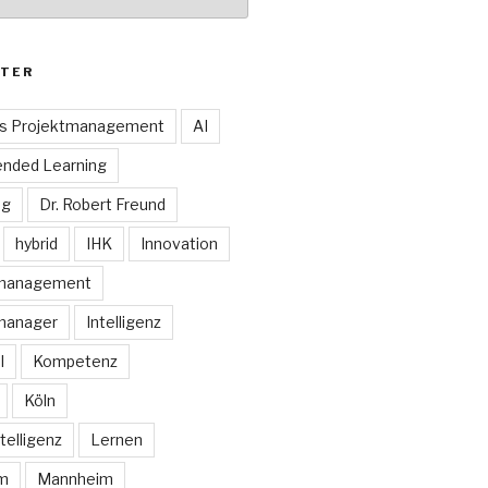
TER
es Projektmanagement
AI
ended Learning
ng
Dr. Robert Freund
hybrid
IHK
Innovation
smanagement
manager
Intelligenz
I
Kompetenz
Köln
telligenz
Lernen
rm
Mannheim