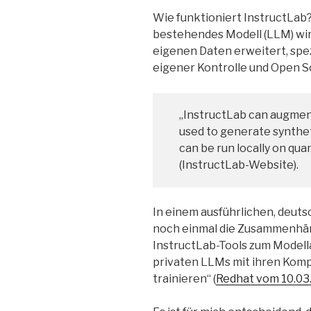
Wie funktioniert InstructLab? D
bestehendes Modell (LLM) wird
eigenen Daten erweitert, spezi
eigener Kontrolle und Open S
„InstructLab can augment
used to generate synthet
can be run locally on qua
(InstructLab-Website).
In einem ausführlichen, deuts
noch einmal die Zusammenhä
InstructLab-Tools zum Modell
privaten LLMs mit ihren Kom
trainieren“ (
Redhat vom 10.03