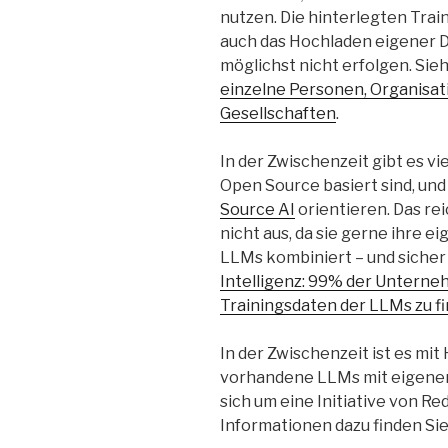
nutzen. Die hinterlegten Trai
auch das Hochladen eigener D
möglichst nicht erfolgen. Sie
einzelne Personen, Organisa
Gesellschaften
.
In der Zwischenzeit gibt es v
Open Source basiert sind, und
Source AI
orientieren. Das re
nicht aus, da sie gerne ihre 
LLMs kombiniert – und sicher 
Intelligenz: 99% der Unterneh
Trainingsdaten der LLMs zu f
In der Zwischenzeit ist es mit 
vorhandene LLMs mit eigenen 
sich um eine Initiative von R
Informationen dazu finden Sie