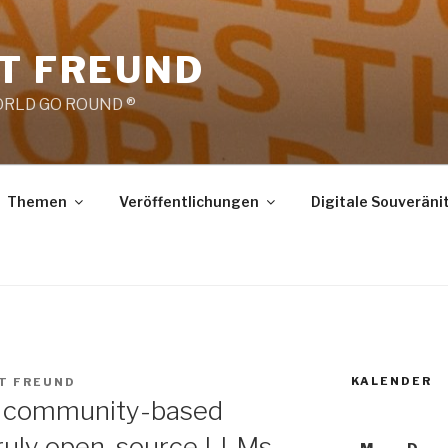
RT FREUND
RLD GO ROUND ®
Themen
Veröffentlichungen
Digitale Souveräni
KALENDER
RT FREUND
w community-based
truly open-source LLMs