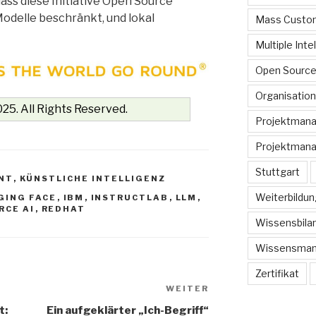
dass diese Initiative Open Source
Modelle beschränkt, und lokal
Mass Custom
Multiple Inte
Open Sourc
Organisation
25. All Rights Reserved.
Projektman
Projektmana
Stuttgart
NT
,
KÜNSTLICHE INTELLIGENZ
Weiterbildun
GING FACE
,
IBM
,
INSTRUCTLAB
,
LLM
,
RCE AI
,
REDHAT
Wissensbilan
Wissensma
Zertifikat
WEITER
Nächster
Beitrag
t:
Ein aufgeklärter „Ich-Begriff“