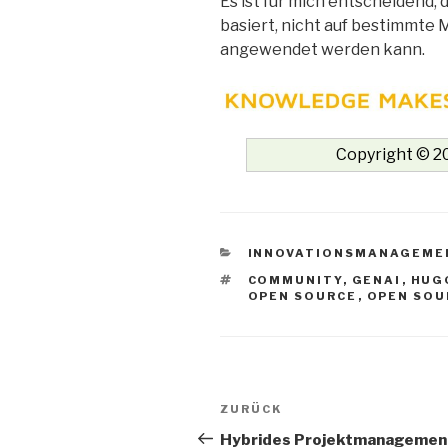
Es ist für mich entscheidend, 
basiert, nicht auf bestimmte 
angewendet werden kann.
Copyright © 20
KATEGORIEN
INNOVATIONSMANAGEME
SCHLAGWÖRTER
COMMUNITY
,
GENAI
,
HUG
OPEN SOURCE
,
OPEN SOU
Beitrags-
Vorheriger
ZURÜCK
Navigation
Beitrag
Hybrides Projektmanagemen