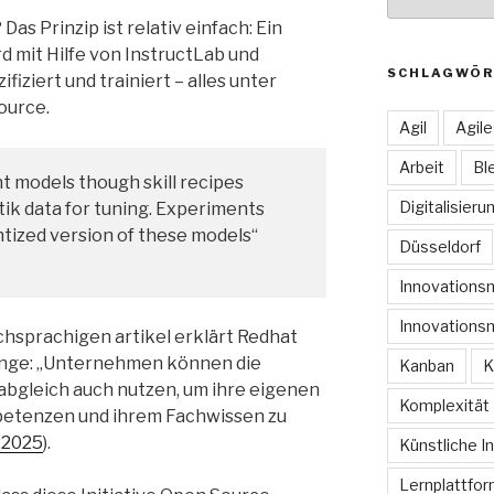
as Prinzip ist relativ einfach: Ein
 mit Hilfe von InstructLab und
SCHLAGWÖR
fiziert und trainiert – alles unter
ource.
Agil
Agil
Arbeit
Bl
 models though skill recipes
Digitalisieru
ik data for tuning. Experiments
ntized version of these models“
Düsseldorf
Innovation
Innovations
chsprachigen artikel erklärt Redhat
nge: „Unternehmen können die
Kanban
K
abgleich auch nutzen, um ihre eigenen
Komplexität
petenzen und ihrem Fachwissen zu
.2025
).
Künstliche In
Lernplattfo