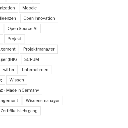
ization
Moodle
lligenzen
Open Innovation
e
Open Source AI
Projekt
agement
Projektmanager
ger (IHK)
SCRUM
Twitter
Unternehmen
g
Wissen
z - Made in Germany
nagement
Wissensmanager
Zertifikatslehrgang