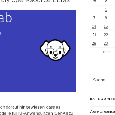
M
D
1
7
8
14
15
21
22
28
29
« Jun
Suche
nach:
KATEGORIE
ich darauf hingewiesen, dass es
Agile Organisa
Modelle für KI-Anwendungen (GenAI) zu