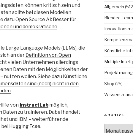
ningsdaten können kritisch sein und
Allgemein
(512
aten sollte bei diesen Modellen
Blended Learn
he dazu
Open Source AI: Besser für
tionen und demokratische
Innovationsm
Kompetenzm
iele Large Language Models (LLMs), die
Künstliche Int
 sich an der
Definition von Open
Multiple Intell
icht vielen Unternehmen allerdings
eigenen Daten mit den Möglichkeiten der
Projektmana
– nutzen wollen. Siehe dazu
Künstliche
mensdaten sind (noch) nicht in den
Shop
(25)
inden
.
Wissensmana
Hilfe von
InstructLab
möglich,
Daten zu trainieren. Dabei handelt
ARCHIVE
edhat und IBM – weiterführende
 bei
Hugging Fcae
.
Archive