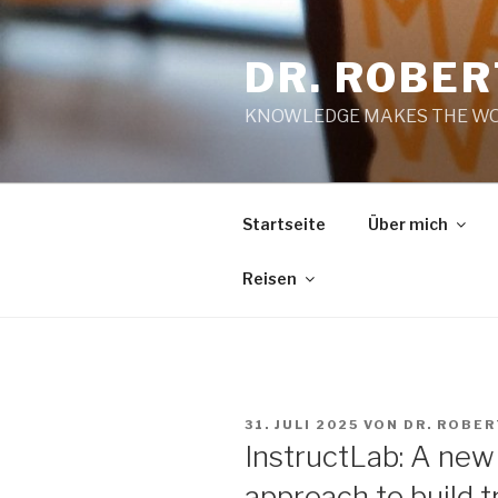
Zum
Inhalt
DR. ROBE
springen
KNOWLEDGE MAKES THE WO
Startseite
Über mich
Reisen
VERÖFFENTLICHT
31. JULI 2025
VON
DR. ROBE
AM
InstructLab: A ne
approach to build 