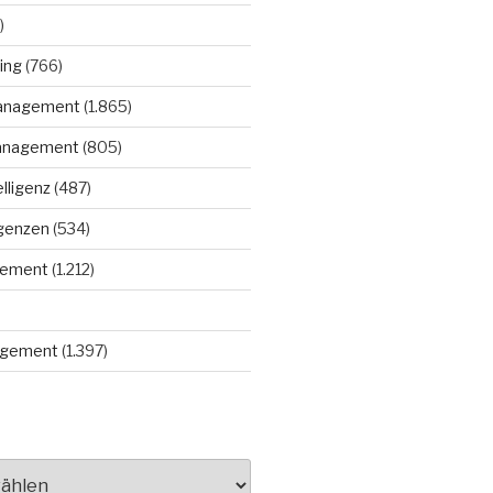
)
ing
(766)
anagement
(1.865)
anagement
(805)
elligenz
(487)
igenzen
(534)
gement
(1.212)
gement
(1.397)