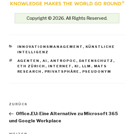
Copyright © 2026. All Rights Reserved.
KATEGORIEN
INNOVATIONSMANAGEMENT
,
KÜNSTLICHE
INTELLIGENZ
SCHLAGWÖRTER
AGENTEN
,
AI
,
ANTROPOC
,
DATENSCHUTZ
,
ETH ZÜRICH
,
INTERNET
,
KI
,
LLM
,
MATS
RESEARCH
,
PRIVATSPHÄRE
,
PSEUDONYM
Beitrags-
Vorheriger
ZURÜCK
Navigation
Beitrag
Office.EU: Eine Alternative zu Microsoft 365
und Google Workplace
WEITER