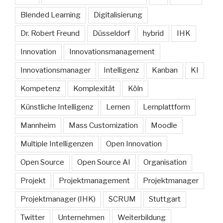
Blended Learning
Digitalisierung
Dr. Robert Freund
Düsseldorf
hybrid
IHK
Innovation
Innovationsmanagement
Innovationsmanager
Intelligenz
Kanban
KI
Kompetenz
Komplexität
Köln
Künstliche Intelligenz
Lernen
Lernplattform
Mannheim
Mass Customization
Moodle
Multiple Intelligenzen
Open Innovation
Open Source
Open Source AI
Organisation
Projekt
Projektmanagement
Projektmanager
Projektmanager (IHK)
SCRUM
Stuttgart
Twitter
Unternehmen
Weiterbildung