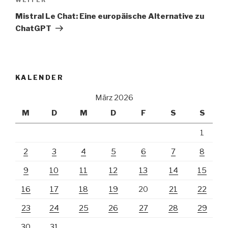
Nächster
Beitrag
Mistral Le Chat: Eine europäische Alternative zu
ChatGPT
KALENDER
März 2026
M
D
M
D
F
S
S
1
2
3
4
5
6
7
8
9
10
11
12
13
14
15
16
17
18
19
20
21
22
23
24
25
26
27
28
29
30
31