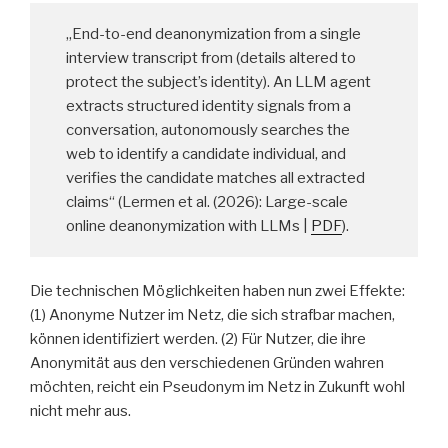
„End-to-end deanonymization from a single
interview transcript from (details altered to
protect the subject’s identity). An LLM agent
extracts structured identity signals from a
conversation, autonomously searches the
web to identify a candidate individual, and
verifies the candidate matches all extracted
claims“ (Lermen et al. (2026): Large-scale
online deanonymization with LLMs |
PDF
).
Die technischen Möglichkeiten haben nun zwei Effekte:
(1) Anonyme Nutzer im Netz, die sich strafbar machen,
können identifiziert werden. (2) Für Nutzer, die ihre
Anonymität aus den verschiedenen Gründen wahren
möchten, reicht ein Pseudonym im Netz in Zukunft wohl
nicht mehr aus.