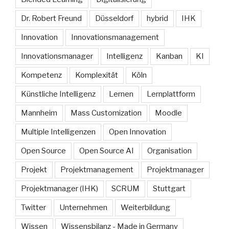
Dr. Robert Freund
Düsseldorf
hybrid
IHK
Innovation
Innovationsmanagement
Innovationsmanager
Intelligenz
Kanban
KI
Kompetenz
Komplexität
Köln
Künstliche Intelligenz
Lernen
Lernplattform
Mannheim
Mass Customization
Moodle
Multiple Intelligenzen
Open Innovation
Open Source
Open Source AI
Organisation
Projekt
Projektmanagement
Projektmanager
Projektmanager (IHK)
SCRUM
Stuttgart
Twitter
Unternehmen
Weiterbildung
Wissen
Wissensbilanz - Made in Germany