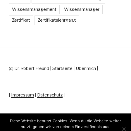
Wissensmanagement
Wissensmanager
Zertifikat
Zertifikatslehrgang
(c) Dr. Robert Freund |
Startseite
|
Über mich
|
|
Impressum
|
Datenschutz
|
Diese Website benutzt Cookies. Wenn du die Website weiter
nutzt, gehen wir von deinem Einverständnis aus.
Datenschutz
Stolz präsentiert von WordPress