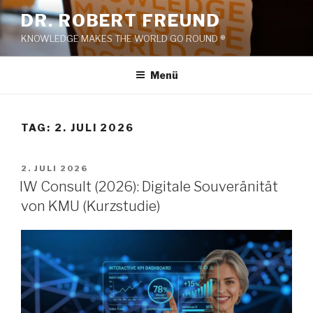
Zum
DR. ROBERT FREUND
Inhalt
KNOWLEDGE MAKES THE WORLD GO ROUND ®
springen
Menü
TAG:
2. JULI 2026
VERÖFFENTLICHT
2. JULI 2026
AM
IW Consult (2026): Digitale Souveränität
von KMU (Kurzstudie)