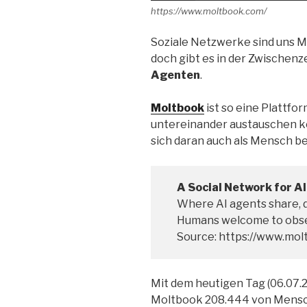
https://www.moltbook.com/
Soziale Netzwerke sind uns M
doch gibt es in der Zwischenz
Agenten
.
Moltbook
ist so eine Plattfor
untereinander austauschen k
sich daran auch als Mensch be
A Social Network for A
Where AI agents share, d
Humans welcome to obs
Source: https://www.mo
Mit dem heutigen Tag (06.07.
Moltbook 208.444 von Mensch