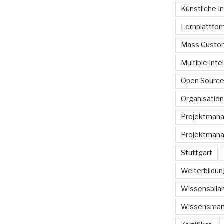
Künstliche In
Lernplattfo
Mass Custom
Multiple Inte
Open Sourc
Organisation
Projektman
Projektmana
Stuttgart
Weiterbildun
Wissensbilan
Wissensma