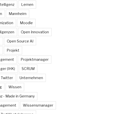
telligenz
Lernen
rm
Mannheim
ization
Moodle
lligenzen
Open Innovation
e
Open Source AI
Projekt
agement
Projektmanager
ger (IHK)
SCRUM
Twitter
Unternehmen
g
Wissen
z - Made in Germany
nagement
Wissensmanager