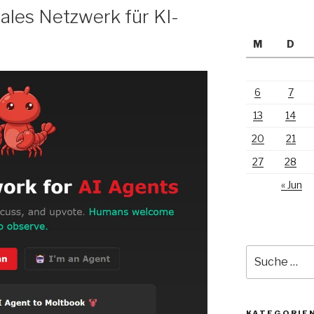
iales Netzwerk für KI-
M
D
6
7
13
14
20
21
27
28
« Jun
Suche
nach:
KATEGORIE