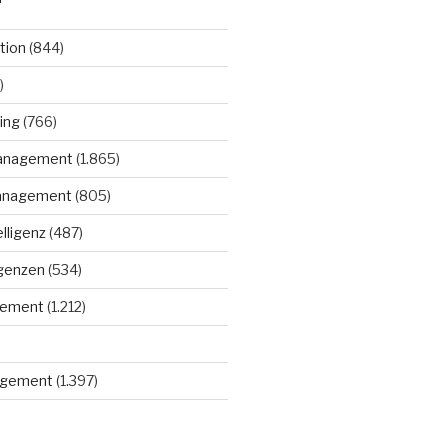
tion
(844)
)
ing
(766)
anagement
(1.865)
anagement
(805)
elligenz
(487)
igenzen
(534)
gement
(1.212)
gement
(1.397)