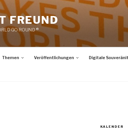
RT FREUND
RLD GO ROUND ®
Themen
Veröffentlichungen
Digitale Souveräni
KALENDER