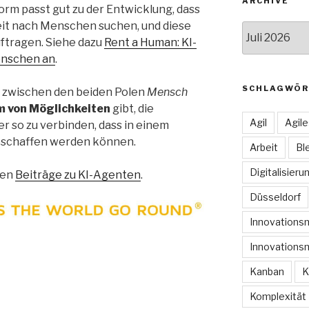
ARCHIVE
form passt gut zu der Entwicklung, dass
eit nach Menschen suchen, und diese
Archive
ftragen. Siehe dazu
Rent a Human: KI-
enschen an
.
SCHLAGWÖR
 es zwischen den beiden Polen
Mensch
 von Möglichkeiten
gibt, die
Agil
Agil
r so zu verbinden, dass in einem
eschaffen werden können.
Arbeit
Bl
Digitalisieru
ren
Beiträge zu KI-Agenten
.
Düsseldorf
Innovation
Innovations
Kanban
K
Komplexität