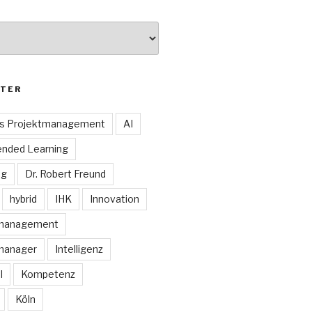
TER
es Projektmanagement
AI
ended Learning
ng
Dr. Robert Freund
hybrid
IHK
Innovation
smanagement
manager
Intelligenz
I
Kompetenz
Köln