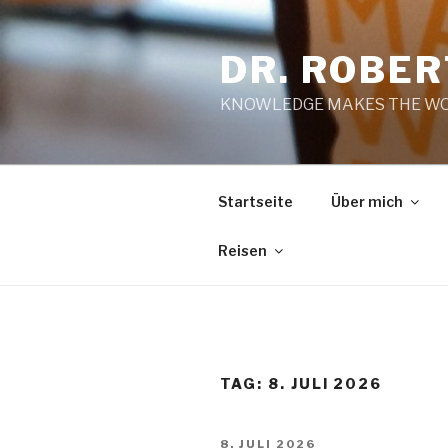
Zum
Inhalt
DR. ROBE
springen
KNOWLEDGE MAKES THE WO
Startseite
Über mich
Reisen
TAG:
8. JULI 2026
VERÖFFENTLICHT
8. JULI 2026