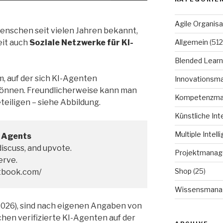
Agile Organisa
enschen seit vielen Jahren bekannt,
Allgemein
(512
eit auch
Soziale Netzwerke für KI-
Blended Learn
m, auf der sich KI-Agenten
Innovationsm
önnen. Freundlicherweise kann man
Kompetenzm
teiligen – siehe Abbildung.
Künstliche Int
Multiple Intell
I Agents
iscuss, and upvote.
Projektmana
erve.
Shop
(25)
ltbook.com/
Wissensmana
2026), sind nach eigenen Angaben von
en verifizierte KI-Agenten auf der