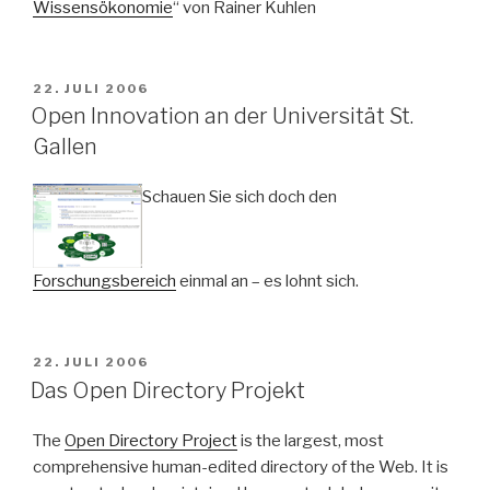
Wissensökonomie
“ von Rainer Kuhlen
VERÖFFENTLICHT
22. JULI 2006
AM
Open Innovation an der Universität St.
Gallen
Schauen Sie sich doch den
Forschungsbereich
einmal an – es lohnt sich.
VERÖFFENTLICHT
22. JULI 2006
AM
Das Open Directory Projekt
The
Open Directory Project
is the largest, most
comprehensive human-edited directory of the Web. It is