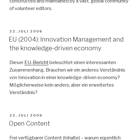
constructed and maintained by a vast, global community
of volunteer editors.
VERÖFFENTLICHT
22. JULI 2006
AM
EU (2004): Innovation Management and
the knowledge-driven economy
Dieser
EU-Bericht
beleuchtet einen interessanten
Zusammenhang. Brauchen wir ein anderes Verständnis
von Innovation in einer knowledge-driven economy?
Möglicherweise kein anders, aber ein erweitertes
Verständnis?
VERÖFFENTLICHT
22. JULI 2006
AM
Open Content
Frei verfügbarer Content (Inhalte) – warum eigentlich