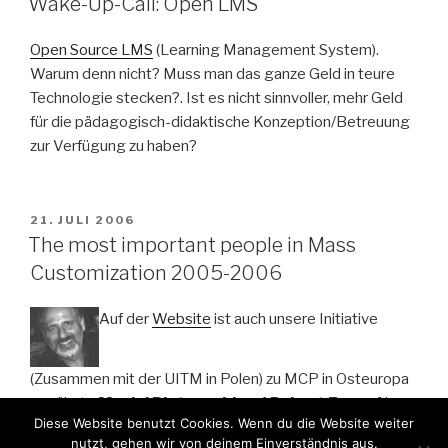
Wake-Up-Call: Open LMS
Open Source LMS
(Learning Management System).
Warum denn nicht? Muss man das ganze Geld in teure
Technologie stecken?. Ist es nicht sinnvoller, mehr Geld
für die pädagogisch-didaktische Konzeption/Betreuung
zur Verfügung zu haben?
VERÖFFENTLICHT
21. JULI 2006
AM
The most important people in Mass
Customization 2005-2006
Auf der
Website
ist auch unsere Initiative
(Zusammen mit der UITM in Polen) zu MCP in Osteuropa
erwähnt: „
Maciej Piotrowski and Robert Freund
have
Diese Website benutzt Cookies. Wenn du die Website weiter
established a portal website to address the
nutzt, gehen wir von deinem Einverständnis aus.