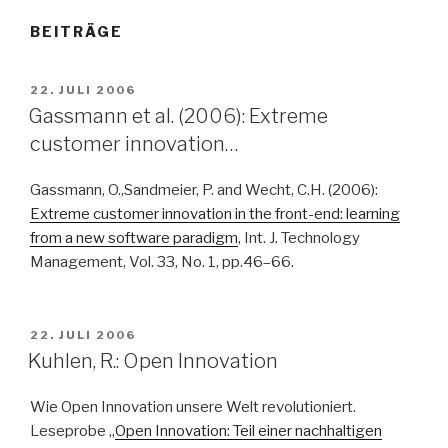
BEITRÄGE
VERÖFFENTLICHT
22. JULI 2006
AM
Gassmann et al. (2006): Extreme
customer innovation…
Gassmann, O.,Sandmeier, P. and Wecht, C.H. (2006):
Extreme customer innovation in the front-end: learning
from a new software paradigm
, Int. J. Technology
Management, Vol. 33, No. 1, pp.46–66.
VERÖFFENTLICHT
22. JULI 2006
AM
Kuhlen, R.: Open Innovation
Wie Open Innovation unsere Welt revolutioniert.
Leseprobe „
Open Innovation: Teil einer nachhaltigen