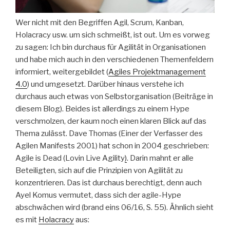
Wer nicht mit den Begriffen Agil, Scrum, Kanban,
Holacracy usw. um sich schmeißt, ist out. Um es vorweg
zu sagen: Ich bin durchaus für Agilität in Organisationen
und habe mich auch in den verschiedenen Themenfeldern
informiert, weitergebildet (
Agiles Projektmanagement
4.0
) und umgesetzt. Darüber hinaus verstehe ich
durchaus auch etwas von Selbstorganisation (Beiträge in
diesem Blog). Beides ist allerdings zu einem Hype
verschmolzen, der kaum noch einen klaren Blick auf das
Thema zulässt. Dave Thomas (Einer der Verfasser des
Agilen Manifests 2001) hat schon in 2004 geschrieben:
Agile is Dead (Lovin Live Agility
)
. Darin mahnt er alle
Beteiligten, sich auf die Prinzipien von Agilität zu
konzentrieren. Das ist durchaus berechtigt, denn auch
Ayel Komus vermutet, dass sich der agile-Hype
abschwächen wird (brand eins 06/16, S. 55). Ähnlich sieht
es mit
Holacracy
aus: