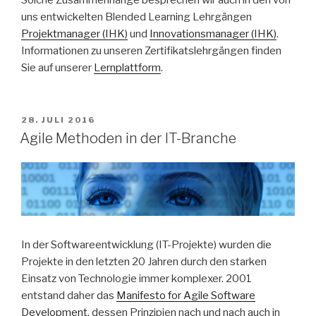
Solche Zusammenhänge besprechen wir auch in den von
uns entwickelten Blended Learning Lehrgängen
Projektmanager (IHK)
und
Innovationsmanager (IHK)
.
Informationen zu unseren Zertifikatslehrgängen finden
Sie auf unserer
Lernplattform
.
VERÖFFENTLICHT
28. JULI 2016
AM
Agile Methoden in der IT-Branche
In der Softwareentwicklung (IT-Projekte) wurden die
Projekte in den letzten 20 Jahren durch den starken
Einsatz von Technologie immer komplexer. 2001
entstand daher das
Manifesto for Agile Software
Development
, dessen Prinzipien nach und nach auch in