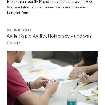
Projektmanager (IHK)
und
Innovationsmanager (IHK)
.
Weitere Informationen finden Sie dazu auf unserer
Lernplattform
.
VERÖFFENTLICHT
30. JUNI 2016
AM
Agile, Rapid Agility, Holacracy – und was
dann?