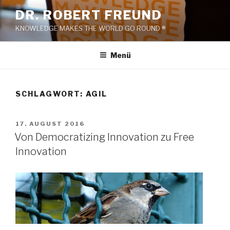
Zum
DR. ROBERT FREUND
Inhalt
KNOWLEDGE MAKES THE WORLD GO ROUND ®
springen
Menü
SCHLAGWORT:
AGIL
VERÖFFENTLICHT
17. AUGUST 2016
AM
Von Democratizing Innovation zu Free
Innovation