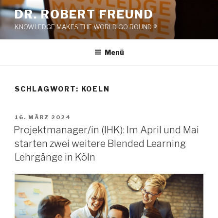
Zum
DR. ROBERT FREUND
Inhalt
KNOWLEDGE MAKES THE WORLD GO ROUND ®
springen
Menü
SCHLAGWORT:
KOELN
VERÖFFENTLICHT
16. MÄRZ 2024
AM
Projektmanager/in (IHK): Im April und Mai
starten zwei weitere Blended Learning
Lehrgänge in Köln