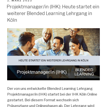
VERÖFFENTLICHT
1. MÄRZ 2023
AM
Projektmanager/in (IHK): Heute startet ein
weiterer Blended Learning Lehrgang in
Köln
Der von uns entwickelte Blended Learning Lehrgang
Projektmanager/in (IHK) startet bei der IHK Köln Online
gestartet. Bei diesem Format wechseln sich
Präsenztage und Onlinephasen ab. Der Lehrgang wird