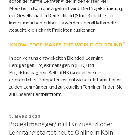
schon der fünfte Lehrgang, der in den ersten vier
Monaten in Köln durchgeführt wird. Die
Projektifizierung
der Gesellschaft in Deutschland (Studie)
macht sich
immer mehr bemerkbar. Es werden überall Mitarbeiter
gesucht, die sich mit Projekten auskennen.
In den von uns entwickelten Blended Learning
Lehrgängen Projektmanager/in (IHK) und
Projektmanager/in AGIL (IHK) können Sie die
erforderlichen Kompetenzen entwickeln. Informationen
zu den Lehrgängen und zu aktuellen Terminen finden Sie
auf unserer
Lernplattform
.
VERÖFFENTLICHT
9. MÄRZ 2023
AM
Projektmanager/in (IHK): Zusätzlicher
Lehrgang startet heute Online in Köln