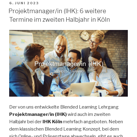
VERÖFFENTLICHT
6. JUNI 2023
AM
Projektmanager/in (IHK): 6 weitere
Termine im zweiten Halbjahr in Köln
Der von uns entwickelte Blended Learning Lehrgang
Projektmanager/in (IHK)
wird auch im zweiten
Halbjahr bei der
IHK Köln
mehrfach angeboten. Neben
dem klassischen Blended Learning Konzept, bei dem
sich Online- und Präsenztage abwechseln, gibt es auch