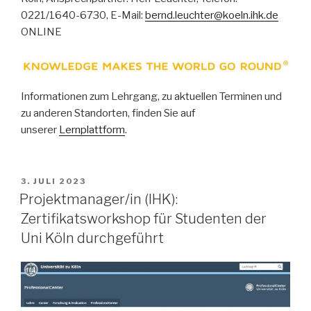
0221/1640-6730, E-Mail:
bernd.leuchter@koeln.ihk.de
ONLINE
Informationen zum Lehrgang, zu aktuellen Terminen und
zu anderen Standorten, finden Sie auf
unserer
Lernplattform
.
VERÖFFENTLICHT
3. JULI 2023
AM
Projektmanager/in (IHK):
Zertifikatsworkshop für Studenten der
Uni Köln durchgeführt