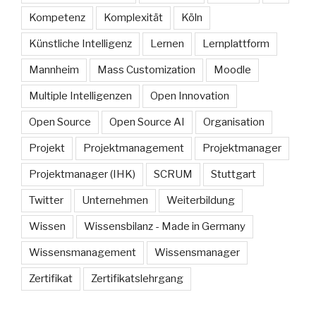
Kompetenz
Komplexität
Köln
Künstliche Intelligenz
Lernen
Lernplattform
Mannheim
Mass Customization
Moodle
Multiple Intelligenzen
Open Innovation
Open Source
Open Source AI
Organisation
Projekt
Projektmanagement
Projektmanager
Projektmanager (IHK)
SCRUM
Stuttgart
Twitter
Unternehmen
Weiterbildung
Wissen
Wissensbilanz - Made in Germany
Wissensmanagement
Wissensmanager
Zertifikat
Zertifikatslehrgang