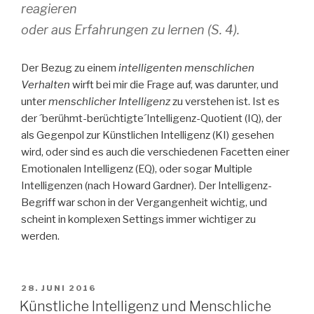
reagieren
oder aus Erfahrungen zu lernen (S. 4).
Der Bezug zu einem
intelligenten menschlichen
Verhalten
wirft bei mir die Frage auf, was darunter, und
unter
menschlicher Intelligenz
zu verstehen ist. Ist es
der ´berühmt-berüchtigte´Intelligenz-Quotient (IQ), der
als Gegenpol zur Künstlichen Intelligenz (KI) gesehen
wird, oder sind es auch die verschiedenen Facetten einer
Emotionalen Intelligenz (EQ), oder sogar Multiple
Intelligenzen (nach Howard Gardner). Der Intelligenz-
Begriff war schon in der Vergangenheit wichtig, und
scheint in komplexen Settings immer wichtiger zu
werden.
VERÖFFENTLICHT
28. JUNI 2016
AM
Künstliche Intelligenz und Menschliche