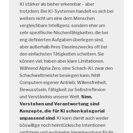
KI stärker als bisher erkennbar – aber
trotzdem: Bei KI-Systemen handelt es sich bei
weitem nicht um eine dem Menschen
vergleichbare Intelligenz, sondern eher um
sehr spezifische Nischenfähigkeiten, die bei
eng definierten Aufgaben überlegen sind,
aber außerhalb ihres Daseinszwecks oft bei
den einfachsten Tätigkeiten scheitern. Sie
können viel, haben aber klare Limitationen.
Während Alpha Zero, eine Schach-KI, zwar den
Schachweltmeister besiegen kann, fehlt
Computern eigener Antrieb, Willensfreiheit,
Bewusstsein, Fähigkeit zur Selbstreflexion
und Verständnis unserer Welt.
Sinn,
Verstehen und Verantwortung sind
Konzepte, die für KI schon kategorial
unpassend sind
. KI kann damit auch weder
böswillige noch heimtückische Intentionen
verfolgen und auch keine Verantwortung für ihr