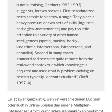
is not surprising, Gardner (1983, 1993)
suggests, for two reasons. First, standardized
tests sample too narrow a range. They place a
heavy premium on two sets of skills (linguistic
and logical-mathematical) and pay too little
attention to a variety of other human
intelligences (spatial, musical, bodily-
kinesthetic, interpersonal, intrapersonal, and
naturalist). Second, in many cases
standardized tests are quite remote from the
real-world contexts in which knowledge is
acquired and used (that is, problem-solving on
tests is typically “decontextualized”) (Torff
1997:IX).
Es ist zwar ganz lustig, wenn in verschiedenen Büchern
oder auch in Online-Spielen das eigene Multiplen-
Intelligenzen-Profil durch ankreuzen/anklicken bestimmt