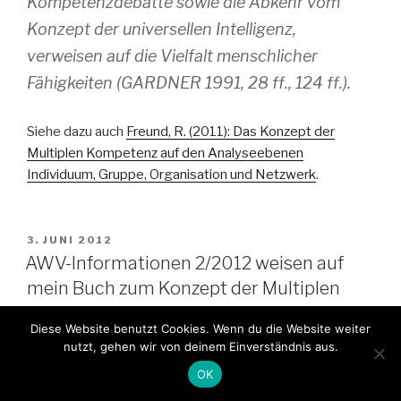
Kompetenzdebatte sowie die Abkehr vom
Konzept der universellen Intelligenz,
verweisen auf die Vielfalt menschlicher
Fähigkeiten (GARDNER 1991, 28 ff., 124 ff.).
Siehe dazu auch
Freund, R. (2011): Das Konzept der
Multiplen Kompetenz auf den Analyseebenen
Individuum, Gruppe, Organisation und Netzwerk
.
VERÖFFENTLICHT
3. JUNI 2012
AM
AWV-Informationen 2/2012 weisen auf
mein Buch zum Konzept der Multiplen
Kompetenz hin
Diese Website benutzt Cookies. Wenn du die Website weiter
nutzt, gehen wir von deinem Einverständnis aus.
OK