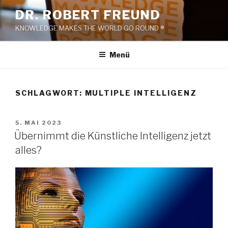
Zum
DR. ROBERT FREUND
Inhalt
KNOWLEDGE MAKES THE WORLD GO ROUND ®
springen
Menü
SCHLAGWORT:
MULTIPLE INTELLIGENZ
VERÖFFENTLICHT
5. MAI 2023
AM
Übernimmt die Künstliche Intelligenz jetzt
alles?