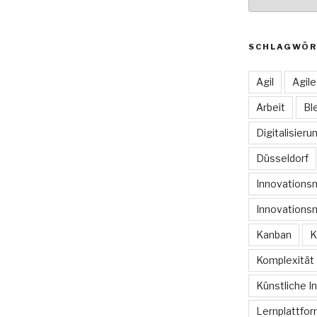
SCHLAGWÖR
Agil
Agil
Arbeit
Bl
Digitalisieru
Düsseldorf
Innovation
Innovations
Kanban
K
Komplexität
Künstliche In
Lernplattfo