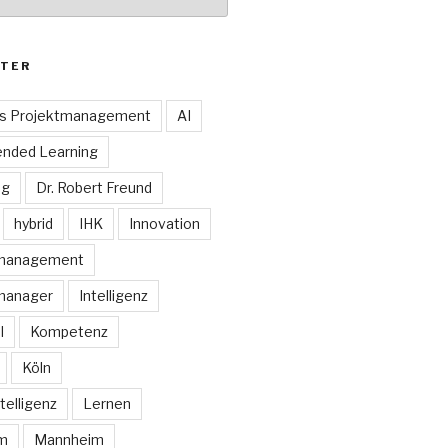
TER
es Projektmanagement
AI
ended Learning
ng
Dr. Robert Freund
hybrid
IHK
Innovation
smanagement
manager
Intelligenz
I
Kompetenz
Köln
telligenz
Lernen
rm
Mannheim