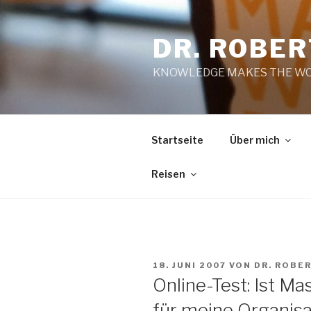
Zum
Inhalt
DR. ROBE
springen
KNOWLEDGE MAKES THE WO
Startseite
Über mich
Reisen
VERÖFFENTLICHT
18. JUNI 2007
VON
DR. ROBE
AM
Online-Test: Ist M
für meine Organisa