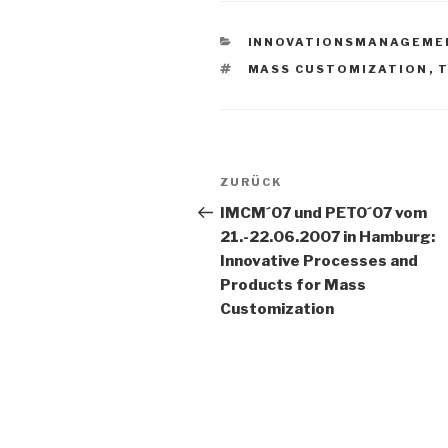
KATEGORIEN
INNOVATIONSMANAGEME
SCHLAGWÖRTER
MASS CUSTOMIZATION
,
T
Beitrags-
Vorheriger
ZURÜCK
Navigation
Beitrag
IMCM´07 und PETO´07 vom
21.-22.06.2007 in Hamburg:
Innovative Processes and
Products for Mass
Customization