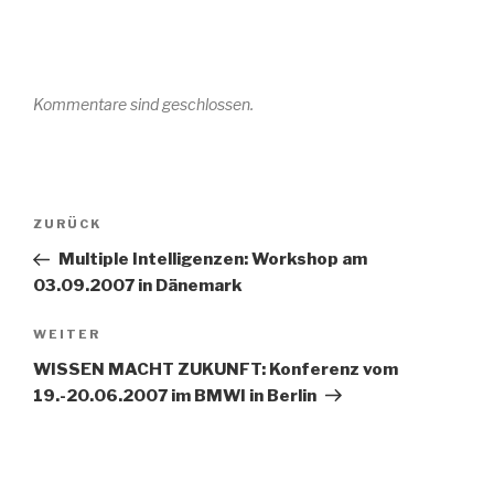
Kommentare sind geschlossen.
Beitrags-
Vorheriger
ZURÜCK
Navigation
Beitrag
Multiple Intelligenzen: Workshop am
03.09.2007 in Dänemark
Nächster
WEITER
Beitrag
WISSEN MACHT ZUKUNFT: Konferenz vom
19.-20.06.2007 im BMWI in Berlin