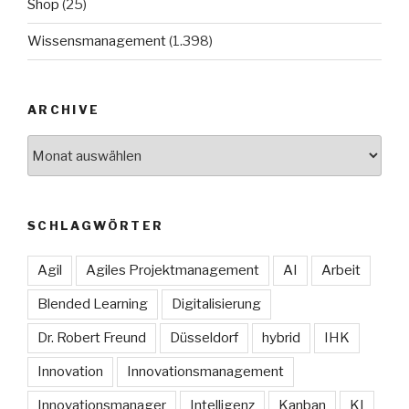
Shop
(25)
Wissensmanagement
(1.398)
ARCHIVE
Archive
SCHLAGWÖRTER
Agil
Agiles Projektmanagement
AI
Arbeit
Blended Learning
Digitalisierung
Dr. Robert Freund
Düsseldorf
hybrid
IHK
Innovation
Innovationsmanagement
Innovationsmanager
Intelligenz
Kanban
KI