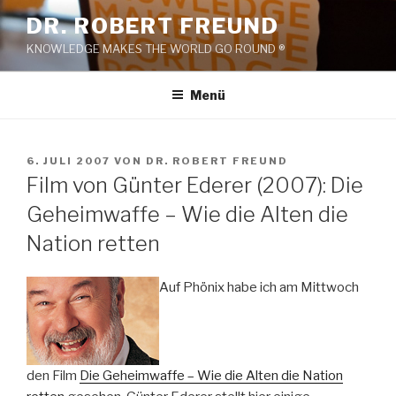
Zum
DR. ROBERT FREUND
Inhalt
KNOWLEDGE MAKES THE WORLD GO ROUND ®
springen
Menü
VERÖFFENTLICHT
6. JULI 2007
VON
DR. ROBERT FREUND
AM
Film von Günter Ederer (2007): Die
Geheimwaffe – Wie die Alten die
Nation retten
Auf Phönix habe ich am Mittwoch
den Film
Die Geheimwaffe – Wie die Alten die Nation