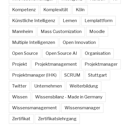
Kompetenz
Komplexität
Köln
Künstliche Intelligenz
Lernen
Lernplattform
Mannheim
Mass Customization
Moodle
Multiple Intelligenzen
Open Innovation
Open Source
Open Source AI
Organisation
Projekt
Projektmanagement
Projektmanager
Projektmanager (IHK)
SCRUM
Stuttgart
Twitter
Unternehmen
Weiterbildung
Wissen
Wissensbilanz - Made in Germany
Wissensmanagement
Wissensmanager
Zertifikat
Zertifikatslehrgang