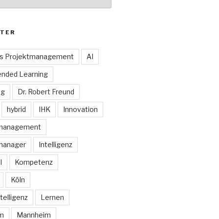
TER
es Projektmanagement
AI
ended Learning
ng
Dr. Robert Freund
hybrid
IHK
Innovation
smanagement
manager
Intelligenz
I
Kompetenz
Köln
telligenz
Lernen
rm
Mannheim