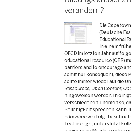
verändern?
Die
Capetown 
(Deutsche Fas
Educational R
in einem früh
OECD im letzten Jahr auf fol
educational resource (OER) m
barriers and to encourage and 
somit nur konsequent, diese P
sollte immer wieder auf die 
Ressources
,
Open Content
,
Ope
hingeweisen werden. In einig
verschiedenen Themen so, d
Beliebigkeit sprechen kann. I
Education
wie folgt beschrieb
Technologie, unterstützt koll
hinaus neue Möglichkeiten er