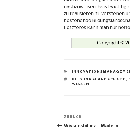
nachzuweisen. Es ist wichtig, 
zu realisieren, zu verstehen u
bestehende Bildungslandscha
Letzteres kann man nur hoff
Copyright © 20
KATEGORIEN
INNOVATIONSMANAGEME
SCHLAGWÖRTER
BILDUNGSLANDSCHAFT
,
WISSEN
Beitrags-
Vorheriger
ZURÜCK
Navigation
Beitrag
Wissensbilanz – Made in