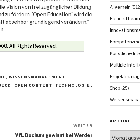
die Vision von frei zugänglicher Bildung
Allgemein
(512
nd zu fördern. ´Open Education´ wird die
Blended Learn
ft absehbar grundlegend verändern.“
en…
Innovationsm
Kompetenzm
08. All Rights Reserved.
Künstliche Int
Multiple Intell
Projektmana
NT
,
WISSENSMANAGEMENT
OECD
,
OPEN CONTENT
,
TECHNOLOGIE
,
Shop
(25)
Wissensmana
ARCHIVE
WEITER
Nächster
Archive
Beitrag
VfL Bochum gewinnt bei Werder