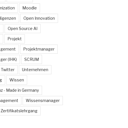
ization
Moodle
lligenzen
Open Innovation
e
Open Source AI
Projekt
agement
Projektmanager
ger (IHK)
SCRUM
Twitter
Unternehmen
g
Wissen
z - Made in Germany
nagement
Wissensmanager
Zertifikatslehrgang