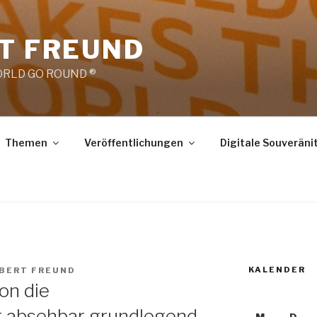
RT FREUND
RLD GO ROUND ®
Themen
Veröffentlichungen
Digitale Souveräni
KALENDER
OBERT FREUND
on die
t absehbar grundlegend