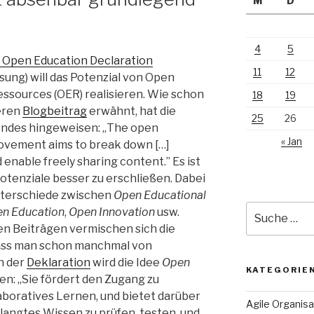
M
D
4
5
Open Education Declaration
11
12
sung) will das Potenzial von Open
essources (OER) realisieren. Wie schon
18
19
eren
Blogbeitrag
erwähnt, hat die
25
26
gendes hingeweisen: „The open
« Jan
ovement aims to break down […]
enable freely sharing content.” Es ist
otenziale besser zu erschließen. Dabei
Unterschiede zwischen
Open Educational
Suche
n Education
,
Open Innovation
usw.
nach:
en Beiträgen vermischen sich die
ass man schon manchmal von
n der
Deklaration
wird die Idee
Open
KATEGORIE
en: „Sie fördert den Zugang zu
aboratives Lernen, und bietet darüber
Agile Organisa
langtes Wissen zu prüfen, testen, und