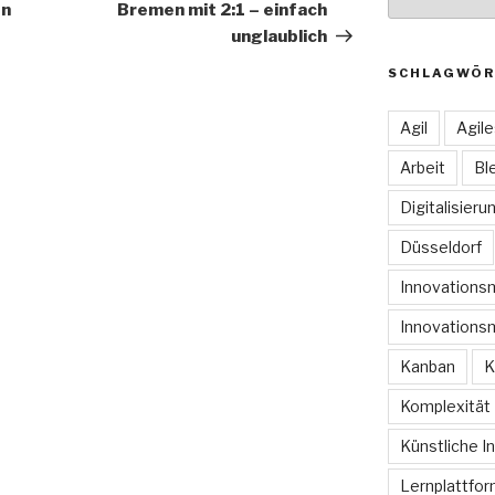
en
Bremen mit 2:1 – einfach
unglaublich
SCHLAGWÖR
Agil
Agil
Arbeit
Bl
Digitalisieru
Düsseldorf
Innovation
Innovations
Kanban
K
Komplexität
Künstliche In
Lernplattfo