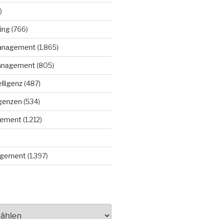
)
ing
(766)
anagement
(1.865)
anagement
(805)
elligenz
(487)
igenzen
(534)
gement
(1.212)
gement
(1.397)