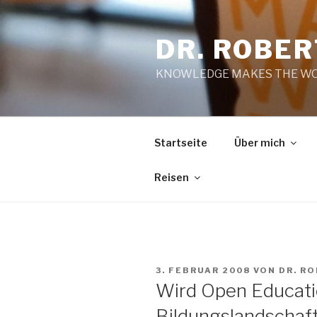
Zum
Inhalt
DR. ROBE
springen
KNOWLEDGE MAKES THE WO
Startseite
Über mich
Reisen
VERÖFFENTLICHT
3. FEBRUAR 2008
VON
DR. R
AM
Wird Open Educati
Bildungslandschaf