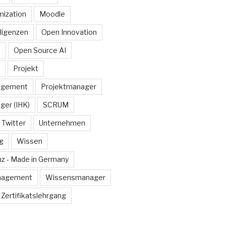
ization
Moodle
lligenzen
Open Innovation
e
Open Source AI
Projekt
agement
Projektmanager
ger (IHK)
SCRUM
Twitter
Unternehmen
g
Wissen
z - Made in Germany
nagement
Wissensmanager
Zertifikatslehrgang