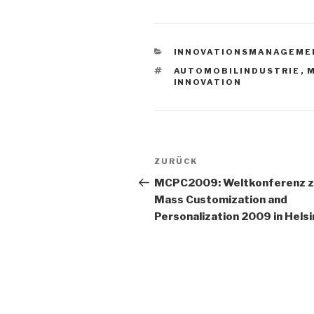
KATEGORIEN
INNOVATIONSMANAGEME
SCHLAGWÖRTER
AUTOMOBILINDUSTRIE
,
M
INNOVATION
Beitrags-
Vorheriger
ZURÜCK
Navigation
Beitrag
MCPC2009: Weltkonferenz z
Mass Customization and
Personalization 2009 in Helsi