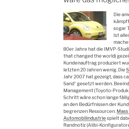
Die am
kämpft
sogar 
Ist all
machen
80er Jahre hat die IMVP-Stu
that changed the world) gezei
Kundenauftrag produziert wur
letzten 20 Jahren wenig. Die
S
Jahr 2007 hat gezeigt, dass c
Sand“ gesetzt werden. Beeind
Management (Toyoto-Produkt
Schritt wäre schon lange fäl
an den Bedürfnissen der Kund
begrenzen Ressourcen.
Mass 
Automobilindustrie
spielt dab
Randnotiz (Alibi-Konfigurator