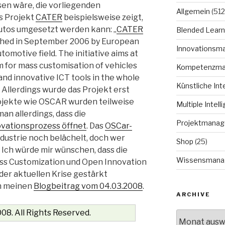
sen wäre, die vorliegenden
Allgemein
(512
s Projekt
CATER
beispielsweise zeigt,
utos umgesetzt werden kann: „
CATER
Blended Learn
unched in September 2006 by European
Innovationsm
tomotive field. The initiative aims at
 for mass customisation of vehicles
Kompetenzm
and innovative ICT tools in the whole
Künstliche Int
 Allerdings wurde das Projekt erst
rojekte wie OSCAR wurden teilweise
Multiple Intell
 man allerdings, dass die
Projektmana
ovationsprozess öffnet
. Das
OSCar-
dustrie noch belächelt, doch wer
Shop
(25)
. Ich würde mir wünschen, dass die
Wissensmana
ass Customization und Open Innovation
 der aktuellen Krise gestärkt
h meinen
Blogbeitrag vom 04.03.2008
.
ARCHIVE
08. All Rights Reserved.
Archive