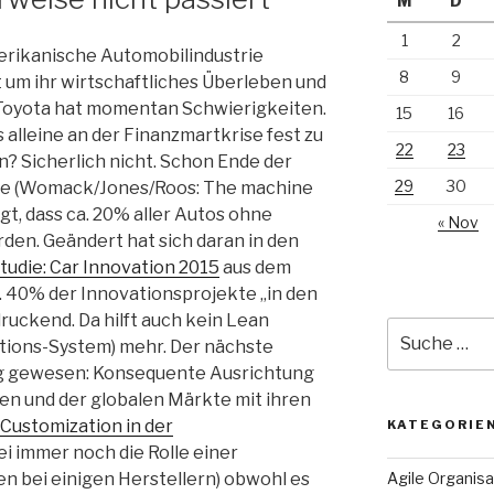
M
D
1
2
erikanische Automobilindustrie
8
9
 um ihr wirtschaftliches Überleben und
Toyota hat momentan Schwierigkeiten.
15
16
es alleine an der Finanzmartkrise fest zu
22
23
? Sicherlich nicht. Schon Ende der
29
30
die (Womack/Jones/Roos: The machine
gt, dass ca. 20% aller Autos ohne
« Nov
den. Geändert hat sich daran in den
tudie: Car Innovation 2015
aus dem
a. 40% der Innovationsprojekte „in den
ruckend. Da hilft auch kein Lean
Suche
ions-System) mehr. Der nächste
nach:
lig gewesen: Konsequente Ausrichtung
en und der globalen Märkte mit ihren
Customization in der
KATEGORIE
ei immer noch die Rolle einer
en bei einigen Herstellern) obwohl es
Agile Organisa