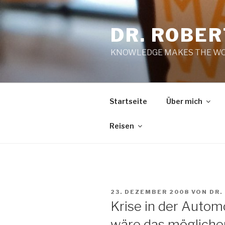
Zum
Inhalt
DR. ROBE
springen
KNOWLEDGE MAKES THE WO
Startseite
Über mich
Reisen
VERÖFFENTLICHT
23. DEZEMBER 2008
VON
DR.
AM
Krise in der Autom
wäre das möglicher