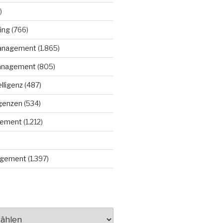
)
ing
(766)
anagement
(1.865)
anagement
(805)
elligenz
(487)
igenzen
(534)
gement
(1.212)
gement
(1.397)