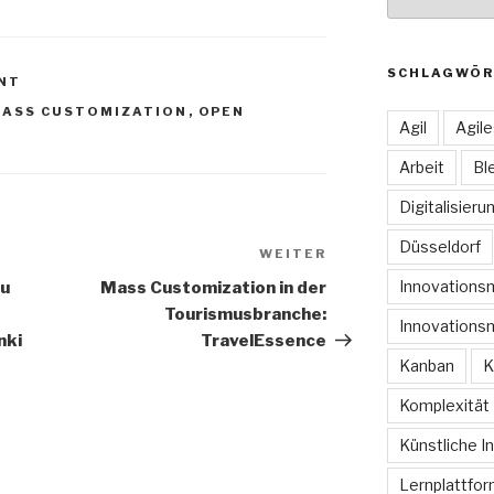
SCHLAGWÖR
NT
ASS CUSTOMIZATION
,
OPEN
Agil
Agil
Arbeit
Bl
Digitalisieru
Düsseldorf
WEITER
Nächster
Beitrag
Innovation
u
Mass Customization in der
Tourismusbranche:
Innovations
nki
TravelEssence
Kanban
K
Komplexität
Künstliche In
Lernplattfo