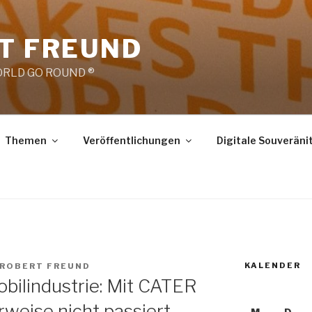
RT FREUND
RLD GO ROUND ®
Themen
Veröffentlichungen
Digitale Souveräni
KALENDER
 ROBERT FREUND
obilindustrie: Mit CATER
weise nicht passiert