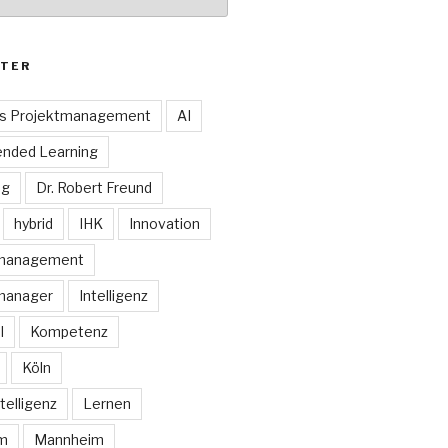
TER
es Projektmanagement
AI
ended Learning
ng
Dr. Robert Freund
hybrid
IHK
Innovation
smanagement
manager
Intelligenz
I
Kompetenz
Köln
telligenz
Lernen
rm
Mannheim