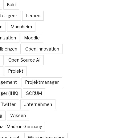
Köln
telligenz
Lernen
rm
Mannheim
ization
Moodle
lligenzen
Open Innovation
e
Open Source AI
Projekt
agement
Projektmanager
ger (IHK)
SCRUM
Twitter
Unternehmen
g
Wissen
z - Made in Germany
nagement
Wissensmanager