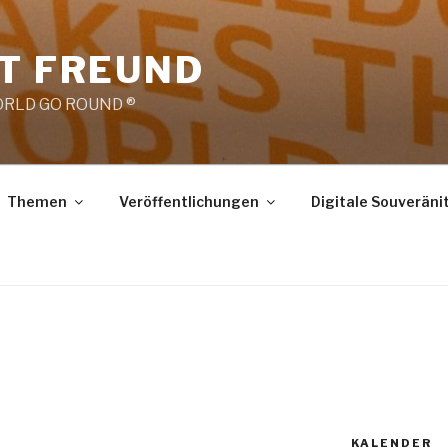
RT FREUND
RLD GO ROUND ®
Themen
Veröffentlichungen
Digitale Souveräni
KALENDER