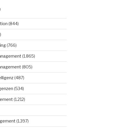
N
tion
(844)
)
ing
(766)
anagement
(1.865)
anagement
(805)
elligenz
(487)
igenzen
(534)
gement
(1.212)
gement
(1.397)