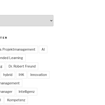
TER
es Projektmanagement
AI
ended Learning
ng
Dr. Robert Freund
hybrid
IHK
Innovation
smanagement
manager
Intelligenz
I
Kompetenz