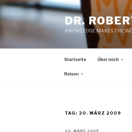
Zum
Inhalt
DR. ROBE
springen
KNOWLEDGE MAKES THE WO
Startseite
Über mich
Reisen
TAG:
20. MÄRZ 2009
VERÖFFENTLICHT
20. MÄRZ 2009