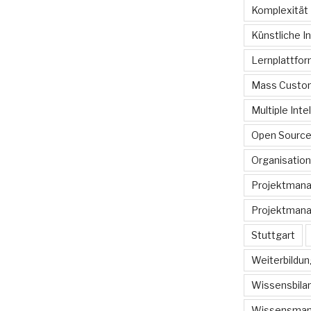
Komplexität
Künstliche In
Lernplattfo
Mass Custom
Multiple Inte
Open Sourc
Organisation
Projektman
Projektmana
Stuttgart
Weiterbildun
Wissensbilan
Wissensma