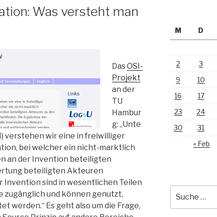
ation: Was versteht man
M
D
2
3
Das
OSI-
Projekt
9
10
an der
16
17
TU
23
24
Hambur
g: „Unte
30
31
 verstehen wir eine in freiwilliger
« Feb
tion, bei welcher ein nicht-marktlich
n an der Invention beteiligten
ertung beteiligten Akteuren
r Invention sind in wesentlichen Teilen
Suche
re zugänglich und können genutzt,
nach:
tet werden.“ Es geht also um die Frage,