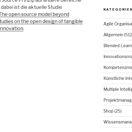
 Source Prinzip auf andere Bereiche
abei ist die aktuelle Studie
KATEGORIE
 The open source model beyond
udies on the open design of tangible
Agile Organisa
Innovation
.
Allgemein
(512
Blended Learn
Innovationsm
Kompetenzm
Künstliche Int
Multiple Intell
Projektmana
Shop
(25)
Wissensmana