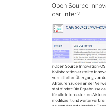
AM
Open Source Innov
darunter?
r Open Source Innovation (OSI)
Kollaboration erstellte Innova
vermittelter Übergang von de
Akteuren zu den an der Verw
stattfindet: Die Ergebnisse de
für alle interessierten Akteu
modifiziert und weiterverbrei