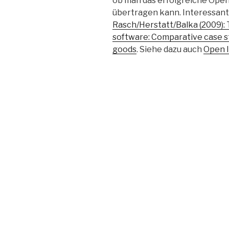
ob man das erfolgreiche Open
übertragen kann. Interessant d
Rasch/Herstatt/Balka (2009):
software: Comparative case st
goods
. Siehe dazu auch
Open 