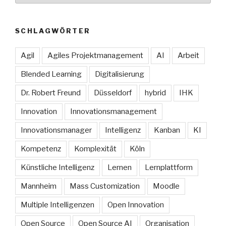
SCHLAGWÖRTER
Agil
Agiles Projektmanagement
AI
Arbeit
Blended Learning
Digitalisierung
Dr. Robert Freund
Düsseldorf
hybrid
IHK
Innovation
Innovationsmanagement
Innovationsmanager
Intelligenz
Kanban
KI
Kompetenz
Komplexität
Köln
Künstliche Intelligenz
Lernen
Lernplattform
Mannheim
Mass Customization
Moodle
Multiple Intelligenzen
Open Innovation
Open Source
Open Source AI
Organisation