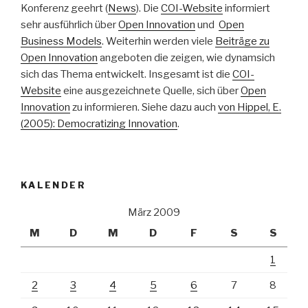
Konferenz geehrt (
News
). Die
COI-Website
informiert
sehr ausführlich über
Open Innovation
und
Open
Business Models
. Weiterhin werden viele
Beiträge zu
Open Innovation
angeboten die zeigen, wie dynamsich
sich das Thema entwickelt. Insgesamt ist die
COI-
Website
eine ausgezeichnete Quelle, sich über
Open
Innovation
zu informieren. Siehe dazu auch
von Hippel, E.
(2005): Democratizing Innovation
.
KALENDER
März 2009
M
D
M
D
F
S
S
1
2
3
4
5
6
7
8