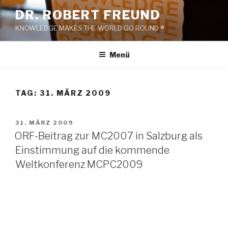
Zum
DR. ROBERT FREUND
Inhalt
KNOWLEDGE MAKES THE WORLD GO ROUND ®
springen
Menü
TAG:
31. MÄRZ 2009
VERÖFFENTLICHT
31. MÄRZ 2009
AM
ORF-Beitrag zur MC2007 in Salzburg als
Einstimmung auf die kommende
Weltkonferenz MCPC2009