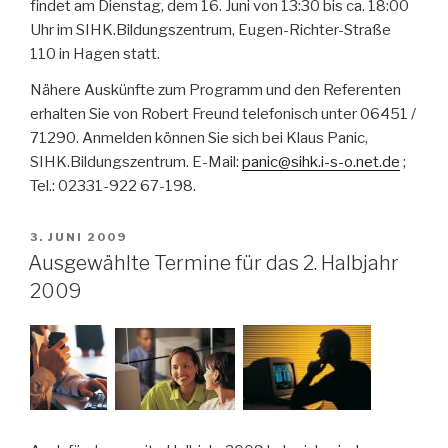
findet am Dienstag, dem 16. Juni von 13:30 bis ca. 18:00
Uhr im SIHK.Bildungszentrum, Eugen-Richter-Straße
110 in Hagen statt.
Nähere Auskünfte zum Programm und den Referenten
erhalten Sie von Robert Freund telefonisch unter 06451 /
71290. Anmelden können Sie sich bei Klaus Panic,
SIHK.Bildungszentrum. E-Mail:
panic@sihk.i-s-o.net.de
;
Tel.: 02331-922 67-198.
VERÖFFENTLICHT
3. JUNI 2009
AM
Ausgewählte Termine für das 2. Halbjahr
2009