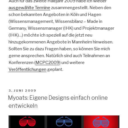
Auch für das zweite Halbjahr 2009 habe ich wieder
ausgewählte Termine
zusammengestellt. Neben den
schon bekannten Angeboten in Köln und Hagen
(Wissensmanagement, Wissensbilanz – Made in
Germany, Wissensmanager (IHK) und Projektmanager
(IHK)…) möchte ich speziell auf die jetzt neu
hinzugekommenen Angebote in Mannheim hinweisen.
Sollten Sie zu dazu Fragen haben, so können Sie mich
gerne ansprechen. Natürlich sind auch Teilnahmen an
Konferenzen (
MCPC2009
) und weitere
Veröffentlichungen
geplant.
VERÖFFENTLICHT
3. JUNI 2009
AM
Myoats: Eigene Designs einfach online
entwickeln