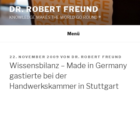
Zum
DR. ROBERT FREUND
Inhalt
KNOWLEDGE MAKES THE WORLD GO ROUND ®
springen
Menü
VERÖFFENTLICHT
22. NOVEMBER 2009
VON
DR. ROBERT FREUND
AM
Wissensbilanz – Made in Germany
gastierte bei der
Handwerkskammer in Stuttgart