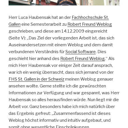
Herr Luca Haubensak hat an der
Fachhochschule St.
Gallen
eine Semesterarbeit zu
Robert Freund Weblog
geschrieben, und diese am 14.12.2009 eingereicht
(Seite V): „Das Ziel der vorliegenden Arbeit ist, das sich
Auseinandersetzen mit einem Weblog und dem damit
verbundenen Verständnis für
Social Software
. Dies
geschieht hier anhand des
Robert Freund Weblog
.“ Als
mich Herr Haubensak vor einiger Zeit darauf ansprach,
war ich ein wenig überrascht, dass sich jemand von der
FHS St. Gallen in der Schweiz
meinen Weblog genauer
ansehen wollte. Gerne stellte ich die gewünschten
Informationen zur Verfügung und war gespannt, was Herr
Haubensak so alles herausfinden würde. Nun liegt mir die
Arbeit vor. Ganz besonders habe ich mich natürlich über
das Ergebnis gefreut: „Zusammenfassend ist dieses
Weblog höchst informativ und intuitiv aufgebaut, und
somit ohne wesentliche Einschränkungen