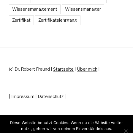
Wissensmanagement
Wissensmanager
Zertifikat
Zertifikatslehrgang
(c) Dr. Robert Freund |
Startseite
|
Über mich
|
|
Impressum
|
Datenschutz
|
Diese Website benutzt Cookies. Wenn du die Website weiter
nutzt, gehen wir von deinem Einverständnis aus.
Datenschutz
Stolz präsentiert von WordPress