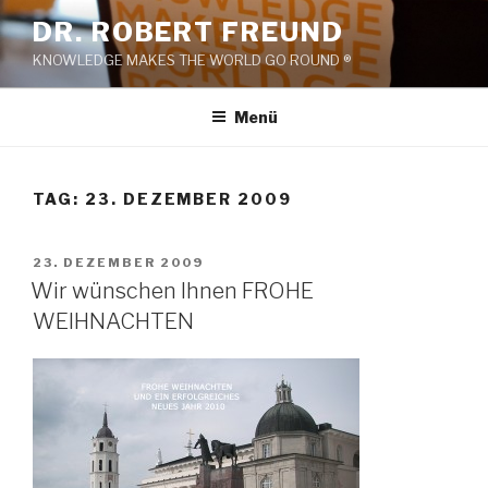
Zum
DR. ROBERT FREUND
Inhalt
KNOWLEDGE MAKES THE WORLD GO ROUND ®
springen
Menü
TAG:
23. DEZEMBER 2009
VERÖFFENTLICHT
23. DEZEMBER 2009
AM
Wir wünschen Ihnen FROHE
WEIHNACHTEN