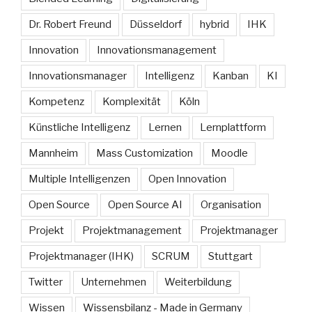
Dr. Robert Freund
Düsseldorf
hybrid
IHK
Innovation
Innovationsmanagement
Innovationsmanager
Intelligenz
Kanban
KI
Kompetenz
Komplexität
Köln
Künstliche Intelligenz
Lernen
Lernplattform
Mannheim
Mass Customization
Moodle
Multiple Intelligenzen
Open Innovation
Open Source
Open Source AI
Organisation
Projekt
Projektmanagement
Projektmanager
Projektmanager (IHK)
SCRUM
Stuttgart
Twitter
Unternehmen
Weiterbildung
Wissen
Wissensbilanz - Made in Germany