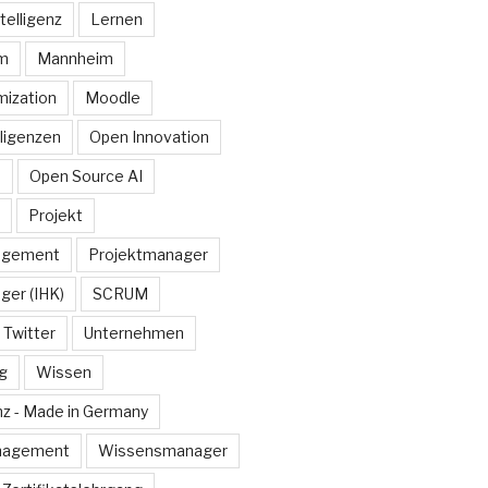
telligenz
Lernen
rm
Mannheim
ization
Moodle
lligenzen
Open Innovation
e
Open Source AI
Projekt
agement
Projektmanager
ger (IHK)
SCRUM
Twitter
Unternehmen
g
Wissen
z - Made in Germany
nagement
Wissensmanager