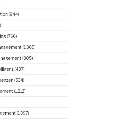
tion
(844)
)
ing
(766)
anagement
(1.865)
anagement
(805)
elligenz
(487)
igenzen
(534)
gement
(1.212)
gement
(1.397)