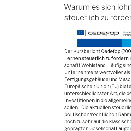
AM
Warum es sich loh
steuerlich zu förde
Der Kurzbericht
Cedefop (200
Lernen steuerlich zu fördern
m
schafft Wohlstand. Häufig sin
Unternehmens wertvoller als
Fertigungsgebäude und Masch
Europäischen Union (EU) biet
unterschiedlichster Art, die 
Investitionen in die allgemei
sollen.“ Die aktuellen steuerl
politischen/rechtlichen Rah
noch zu sehr auf die klassisch
geprägten Gesellschaft augeric