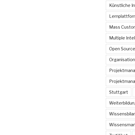
Künstliche In
Lernplattfo
Mass Custom
Multiple Inte
Open Sourc
Organisation
Projektman
Projektmana
Stuttgart
Weiterbildun
Wissensbilan
Wissensma