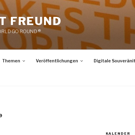
RT FREUND
RLD GO ROUND ®
Themen
Veröffentlichungen
Digitale Souveräni
9
KALENDER