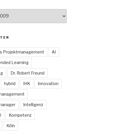
TER
es Projektmanagement
AI
ended Learning
ng
Dr. Robert Freund
hybrid
IHK
Innovation
smanagement
manager
Intelligenz
I
Kompetenz
Köln