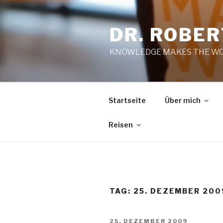
Zum
Inhalt
DR. ROBE
springen
KNOWLEDGE MAKES THE WO
Startseite
Über mich
Reisen
TAG:
25. DEZEMBER 200
VERÖFFENTLICHT
25. DEZEMBER 2009