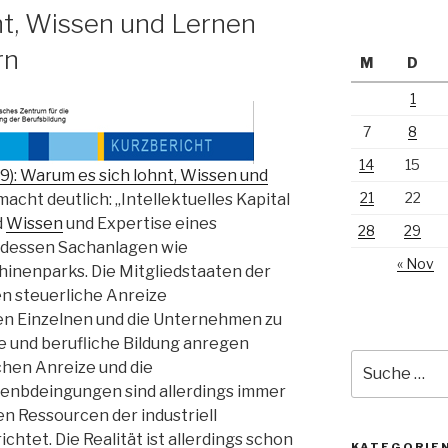
nt, Wissen und Lernen
rn
M
D
1
7
8
14
15
9): Warum es sich lohnt, Wissen und
21
22
acht deutlich: „Intellektuelles Kapital
d
Wissen
und Expertise eines
28
29
 dessen Sachanlagen wie
« Nov
inenparks. Die Mitgliedstaaten der
en steuerliche Anreize
den Einzelnen und die Unternehmen zu
ne und berufliche Bildung anregen
Suche
ichen Anreize und die
nach:
menbdeingungen sind allerdings immer
en Ressourcen der industriell
htet. Die Realität ist allerdings schon
KATEGORIE