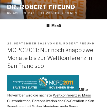
Zum
DR. ROBERT FREUND
Inhalt
KNOWLEDGE MAKES THE WORLD GO ROUND ®
springen
Menü
VERÖFFENTLICHT
25. SEPTEMBER 2011
VON
DR. ROBERT FREUND
AM
MCPC 2011: Nur noch knapp zwei
Monate bis zur Weltkonferenz in
San Francisco
Mitte
November wird die nächste
Weltkonferenz zu Mass
Customization, Personalization and Co-Creation
in San
Francisco stattfinden. Nachdem mein Paper