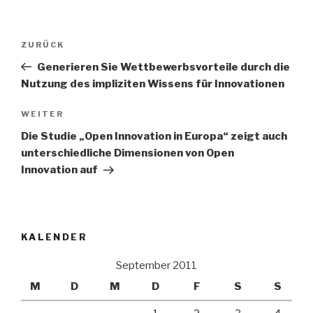
Beitrags-
Vorheriger
ZURÜCK
Navigation
Beitrag
Generieren Sie Wettbewerbsvorteile durch die
Nutzung des impliziten Wissens für Innovationen
Nächster
WEITER
Beitrag
Die Studie „Open Innovation in Europa“ zeigt auch
unterschiedliche Dimensionen von Open
Innovation auf
KALENDER
September 2011
M
D
M
D
F
S
S