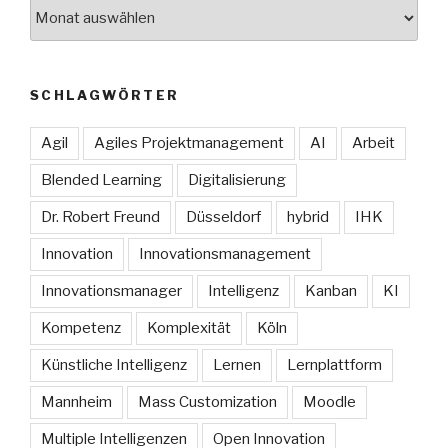
Archive
SCHLAGWÖRTER
Agil
Agiles Projektmanagement
AI
Arbeit
Blended Learning
Digitalisierung
Dr. Robert Freund
Düsseldorf
hybrid
IHK
Innovation
Innovationsmanagement
Innovationsmanager
Intelligenz
Kanban
KI
Kompetenz
Komplexität
Köln
Künstliche Intelligenz
Lernen
Lernplattform
Mannheim
Mass Customization
Moodle
Multiple Intelligenzen
Open Innovation