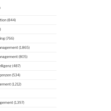
N
tion
(844)
)
ing
(766)
anagement
(1.865)
anagement
(805)
elligenz
(487)
igenzen
(534)
gement
(1.212)
gement
(1.397)