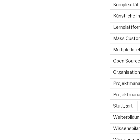
Komplexität
Künstliche In
Lernplattfo
Mass Custom
Multiple Inte
Open Sourc
Organisation
Projektman
Projektmana
Stuttgart
Weiterbildun
Wissensbilan
Wissensma