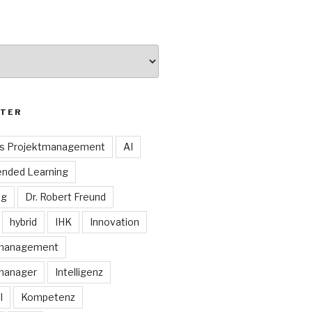
TER
es Projektmanagement
AI
ended Learning
ng
Dr. Robert Freund
hybrid
IHK
Innovation
smanagement
manager
Intelligenz
I
Kompetenz