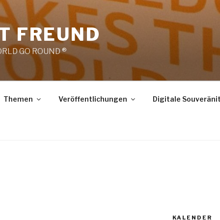
RT FREUND
RLD GO ROUND ®
Themen
Veröffentlichungen
Digitale Souveräni
KALENDER