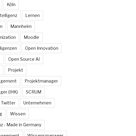
Köln
telligenz
Lernen
rm
Mannheim
ization
Moodle
lligenzen
Open Innovation
e
Open Source AI
Projekt
agement
Projektmanager
ger (IHK)
SCRUM
Twitter
Unternehmen
g
Wissen
z - Made in Germany
nagement
Wissensmanager