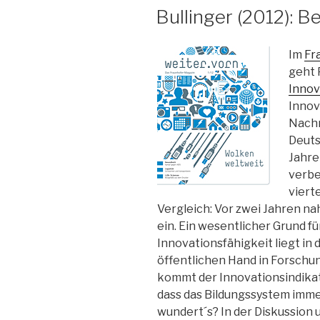
AM
Bullinger (2012): B
Im
Fr
geht 
Innov
Innov
Nachr
Deuts
Jahre
verbe
viert
Vergleich: Vor zwei Jahren n
ein. Ein wesentlicher Grund fü
Innovationsfähigkeit liegt in
öffentlichen Hand in Forschu
kommt der Innovationsindikator
dass das Bildungssystem imme
wundert´s? In der Diskussion