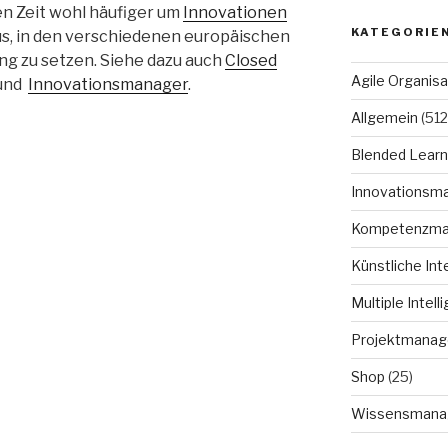
en Zeit wohl häufiger um
Innovationen
KATEGORIE
us, in den verschiedenen europäischen
g zu setzen. Siehe dazu auch
Closed
Agile Organisa
und
Innovationsmanager
.
Allgemein
(512
Blended Learn
Innovationsm
Kompetenzm
Künstliche Int
Multiple Intell
Projektmana
Shop
(25)
Wissensmana