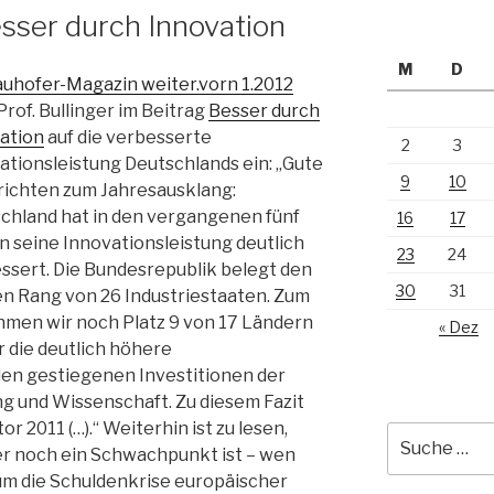
esser durch Innovation
M
D
auhofer-Magazin weiter.vorn 1.2012
Prof. Bullinger im Beitrag
Besser durch
ation
auf die verbesserte
2
3
ationsleistung Deutschlands ein: „Gute
9
10
ichten zum Jahresausklang:
chland hat in den vergangenen fünf
16
17
n seine Innovationsleistung deutlich
23
24
ssert. Die Bundesrepublik belegt den
30
31
en Rang von 26 Industriestaaten. Zum
ahmen wir noch Platz 9 von 17 Ländern
« Dez
r die deutlich höhere
 den gestiegenen Investitionen der
ng und Wissenschaft. Zu diesem Fazit
 2011 (…).“ Weiterhin ist zu lesen,
Suche
r noch ein Schwachpunkt ist – wen
nach:
 um die Schuldenkrise europäischer