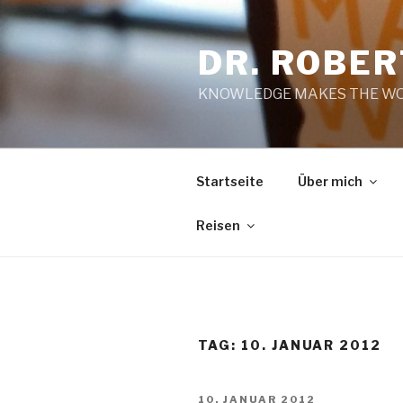
Zum
Inhalt
DR. ROBE
springen
KNOWLEDGE MAKES THE WO
Startseite
Über mich
Reisen
TAG:
10. JANUAR 2012
VERÖFFENTLICHT
10. JANUAR 2012