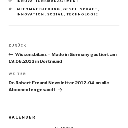
KATEGORIEN
INNOVATIONSMANAGEMENT
SCHLAGWÖRTER
AUTOMATISIERUNG
,
GESELLSCHAFT
,
INNOVATION
,
SOZIAL
,
TECHNOLOGIE
Beitrags-
Vorheriger
ZURÜCK
Navigation
Beitrag
Wissensbilanz – Made in Germany gastiert am
19.06.2012 in Dortmund
Nächster
WEITER
Beitrag
Dr. Robert Freund Newsletter 2012-04 an alle
Abonnenten gesandt
KALENDER