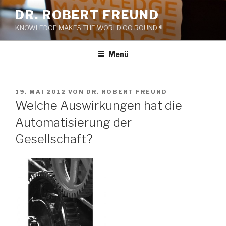
Zum
DR. ROBERT FREUND
Inhalt
KNOWLEDGE MAKES THE WORLD GO ROUND ®
springen
Menü
VERÖFFENTLICHT
19. MAI 2012
VON
DR. ROBERT FREUND
AM
Welche Auswirkungen hat die
Automatisierung der
Gesellschaft?