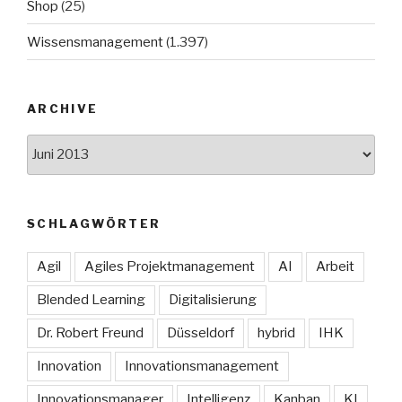
Shop
(25)
Wissensmanagement
(1.397)
ARCHIVE
Archive
SCHLAGWÖRTER
Agil
Agiles Projektmanagement
AI
Arbeit
Blended Learning
Digitalisierung
Dr. Robert Freund
Düsseldorf
hybrid
IHK
Innovation
Innovationsmanagement
Innovationsmanager
Intelligenz
Kanban
KI