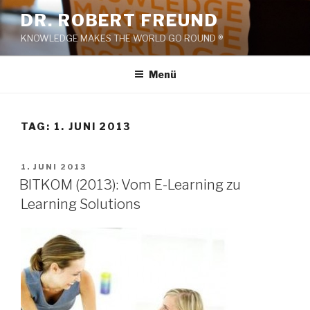
Zum
DR. ROBERT FREUND
Inhalt
KNOWLEDGE MAKES THE WORLD GO ROUND ®
springen
Menü
TAG:
1. JUNI 2013
VERÖFFENTLICHT
1. JUNI 2013
AM
BITKOM (2013): Vom E-Learning zu
Learning Solutions