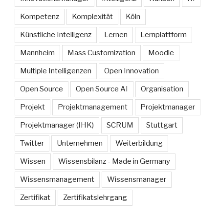
Kompetenz
Komplexität
Köln
Künstliche Intelligenz
Lernen
Lernplattform
Mannheim
Mass Customization
Moodle
Multiple Intelligenzen
Open Innovation
Open Source
Open Source AI
Organisation
Projekt
Projektmanagement
Projektmanager
Projektmanager (IHK)
SCRUM
Stuttgart
Twitter
Unternehmen
Weiterbildung
Wissen
Wissensbilanz - Made in Germany
Wissensmanagement
Wissensmanager
Zertifikat
Zertifikatslehrgang