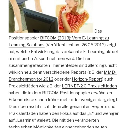
Das
Positionspapier
BITCOM (2013): Vom E-Learning zu
Learning Solutions
(Veröffentlicht am 26.05.2013) zeigt
auf, welche Entwicklung das bekannte E-Learning aktuell
nimmt und in Zukunft nehmen wird. Die hier
zusammengefassten Themenfelder sind allerdings nicht
wirklich neu, denn verschiedene Reports (z.B. der
MMB-
Branchenmonitor 2012
oder der
Horizon-Report
) auch
Praxisleitfäden wie z.B. der
LERNET-2.0 Praxisleitfaden
haben die in dem BITCOM Positionspapier erwähnten
Erkenntnisse schon früher mehr oder weniger dargelegt.
Dies überrascht nicht, denn alle genannten Reports und
Praxisleitfäden haben den Fokus auf das „E“ und weniger
auf „Learning“ gelegt. Die mit den veränderten
technischen Möglichkeiten einhergehenden neuen