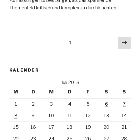
Auffassungen zu bestätigen, als das spannende
Themenfeld kritisch und komplex zu durchleuchten.
Beitragsnavigation
Näch
Seite
1
Seit
KALENDER
Juli 2013
M
D
M
D
F
S
S
1
2
3
4
5
6
7
8
9
10
11
12
13
14
15
16
17
18
19
20
21
22
23
24
25
26
27
28