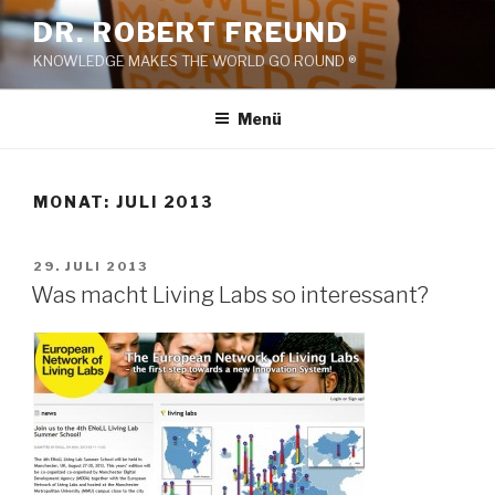
Zum
DR. ROBERT FREUND
Inhalt
KNOWLEDGE MAKES THE WORLD GO ROUND ®
springen
Menü
MONAT:
JULI 2013
VERÖFFENTLICHT
29. JULI 2013
AM
Was macht Living Labs so interessant?