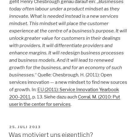
geht Henry Chesbrough genau darauf ein: „
Businesses
today often labour under a product mindset as they
innovate. What is needed instead is a new services
mindset. This mindset will place the customer
experience at the centre of a business’s purpose. It will
unlock greater value for customers in their dealings
with providers. It will differentiate providers and
enhance margins. It will redesign business processes
and business models. And it will lead to renewed
growth for the business, and for an economy of such
businesses.
“ Quelle: Chesbrough, H. (2011): Open
services innovation — a new mindset to find new sources
of growth. In:
EU (2011): Service Innovation Yearbook
200-2011
, p. 13. Siehe dazu auch
Corral, M. (2010: Put
user in the center for services
.
VERÖFFENTLICHT
25. JULI 2013
AM
Was motiviert uns eigentlich?