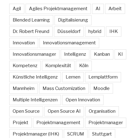
Agil
Agiles Projektmanagement
AI
Arbeit
Blended Learning
Digitalisierung
Dr. Robert Freund
Düsseldorf
hybrid
IHK
Innovation
Innovationsmanagement
Innovationsmanager
Intelligenz
Kanban
KI
Kompetenz
Komplexität
Köln
Künstliche Intelligenz
Lernen
Lernplattform
Mannheim
Mass Customization
Moodle
Multiple Intelligenzen
Open Innovation
Open Source
Open Source AI
Organisation
Projekt
Projektmanagement
Projektmanager
Projektmanager (IHK)
SCRUM
Stuttgart