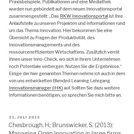
Praxisbeispiele, Publikationen und eine Mediathek
wurden nun gebündelt auf dem neuen Innovationsportal
zusammengestellt: „Das
RKW Innovationsportal
ist Ihre
Anlaufstelle zu unseren Projekten und Informationen rund
um das Thema Innovation. Hier bekommen Sie eine
Übersicht zu Fragen der Produktivität, des
Innovationsmanagements und des
ressourceneffizienten Wirtschaftens. Zusätzlich verrät
Ihnen unser Inno-Check, wo sich in Ihrem Unternehmen
noch Potentiale verbergen. Nutzen Sie die Ergebnisse.“
Einige der hier genannten Themen nehme ich auch in dem
von uns entwickelten Blended Learning Lehrgang
Innovationsmanager (IHK)
auf. Sollten Sie dazu weitere
Informationen benötigen, so sprechen Sie mich bitte an.
VERÖFFENTLICHT
21. JULI 2013
AM
Chesbrough, H.; Brunswicker, S. (2013):
Managing Open Innovation in large firms