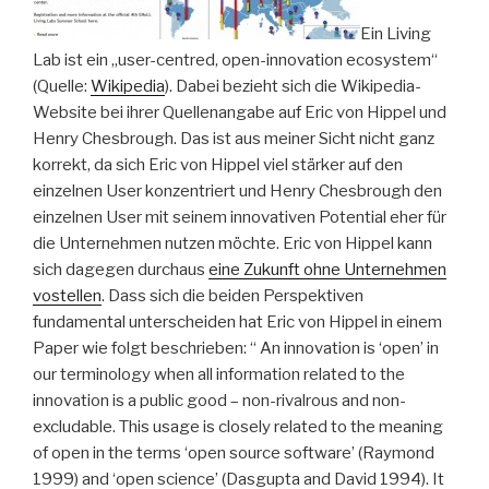
Ein Living
Lab ist ein „user-centred, open-innovation ecosystem“
(Quelle:
Wikipedia
). Dabei bezieht sich die Wikipedia-
Website bei ihrer Quellenangabe auf Eric von Hippel und
Henry Chesbrough. Das ist aus meiner Sicht nicht ganz
korrekt, da sich Eric von Hippel viel stärker auf den
einzelnen User konzentriert und Henry Chesbrough den
einzelnen User mit seinem innovativen Potential eher für
die Unternehmen nutzen möchte. Eric von Hippel kann
sich dagegen durchaus
eine Zukunft ohne Unternehmen
vostellen
. Dass sich die beiden Perspektiven
fundamental unterscheiden hat Eric von Hippel in einem
Paper wie folgt beschrieben: “ An innovation is ‘open’ in
our terminology when all information related to the
innovation is a public good – non-rivalrous and non-
excludable. This usage is closely related to the meaning
of open in the terms ‘open source software’ (Raymond
1999) and ‘open science’ (Dasgupta and David 1994). It