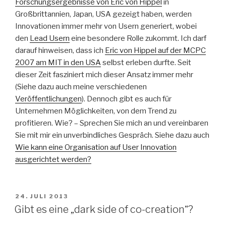
Forschungsergebnisse von Eric von Hippel
in
Großbrittannien, Japan, USA gezeigt haben, werden
Innovationen immer mehr von Usern generiert, wobei
den
Lead Usern
eine besondere Rolle zukommt. Ich darf
darauf hinweisen, dass ich
Eric von Hippel auf der MCPC
2007 am MIT in den USA
selbst erleben durfte. Seit
dieser Zeit fasziniert mich dieser Ansatz immer mehr
(Siehe dazu auch meine verschiedenen
Veröffentlichungen
). Dennoch gibt es auch für
Unternehmen Möglichkeiten, von dem Trend zu
profitieren. Wie? – Sprechen Sie mich an und vereinbaren
Sie mit mir ein unverbindliches Gespräch. Siehe dazu auch
Wie kann eine Organisation auf User Innovation
ausgerichtet werden?
VERÖFFENTLICHT
24. JULI 2013
AM
Gibt es eine „dark side of co-creation“?