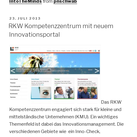
IntoTheMinds
from
pnschwab
VERÖFFENTLICHT
23. JULI 2013
AM
RKW Kompetenzzentrum mit neuem
Innovationsportal
Das RKW
Kompetenzzentrum engagiert sich stark für kleine und
mittelständische Unternehmen (KMU). Ein wichtiges
Themenfeld ist dabei das Innovationsmanagement. Die
verschiedenen Gebiete wie ein Inno-Check,