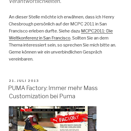
Verantwortlichkeiten.
An dieser Stelle möchte ich erwähnen, dass ich Henry
Chesbrough persönlich auf der MCPC 2011 in San
Francisco erleben durfte. Siehe dazu
MCPC2011: Die
Weltkonferenz in San Francisco
. Sollten Sie an dem
Thema interessiert sein, so sprechen Sie mich bitte an.
Gerne können wir ein unverbindlichen Gespräch
vereinbaren.
VERÖFFENTLICHT
21. JULI 2013
AM
PUMA Factory: Immer mehr Mass
Customization bei Puma