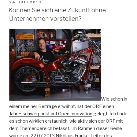
VERÖFFENTLICHT
24. JULI 2013
AM
Können Sie sich eine Zukunft ohne
Unternehmen vorstellen?
Wie schon in
einem meiner Beiträge erwähnt, hat der ORF einen
Jahresschwerpunkt auf Open Innovation
gelegt. Ich finde
es schon wirklich erstaunlich, wie aktiv sich der ORF mit
dem Themenbereich befasst. Im Rahmen dieser Reihe
wurde am 22.07.2013 Nikolaus Franke, Leiter des