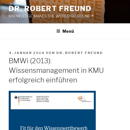
Zum
DR. ROBERT FREUND
Inhalt
KNOWLEDGE MAKES THE WORLD GO ROUND ®
springen
Menü
VERÖFFENTLICHT
4. JANUAR 2014
VON
DR. ROBERT FREUND
AM
BMWi (2013):
Wissensmanagement in KMU
erfolgreich einführen