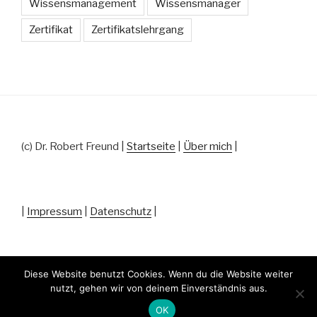
Wissensmanagement
Wissensmanager
Zertifikat
Zertifikatslehrgang
(c) Dr. Robert Freund |
Startseite
|
Über mich
|
|
Impressum
|
Datenschutz
|
Diese Website benutzt Cookies. Wenn du die Website weiter
nutzt, gehen wir von deinem Einverständnis aus.
Datenschutz
Stolz präsentiert von WordPress
OK