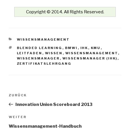
Copyright © 2014. All Rights Reserved.
KATEGORIEN
WISSENSMANAGEMENT
SCHLAGWÖRTER
BLENDED LEARNING
,
BMWI
,
IHK
,
KMU
,
LEITFADEN
,
WISSEN
,
WISSENSMANAGEMENT
,
WISSENSMANAGER
,
WISSENSMANAGER (IHK)
,
ZERTIFIKATSLEHRGANG
Beitrags-
Vorheriger
ZURÜCK
Navigation
Beitrag
Innovation Union Scoreboard 2013
Nächster
WEITER
Beitrag
Wissensmanagement-Handbuch