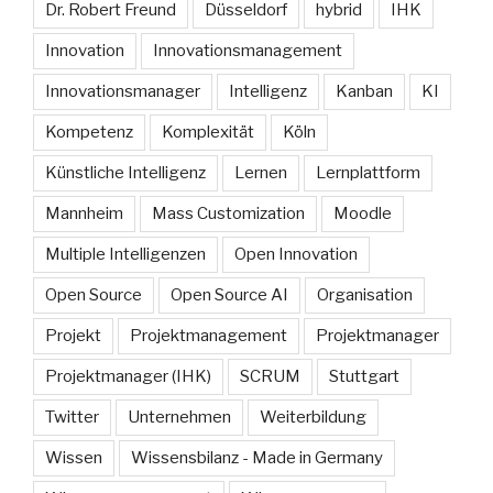
Dr. Robert Freund
Düsseldorf
hybrid
IHK
Innovation
Innovationsmanagement
Innovationsmanager
Intelligenz
Kanban
KI
Kompetenz
Komplexität
Köln
Künstliche Intelligenz
Lernen
Lernplattform
Mannheim
Mass Customization
Moodle
Multiple Intelligenzen
Open Innovation
Open Source
Open Source AI
Organisation
Projekt
Projektmanagement
Projektmanager
Projektmanager (IHK)
SCRUM
Stuttgart
Twitter
Unternehmen
Weiterbildung
Wissen
Wissensbilanz - Made in Germany