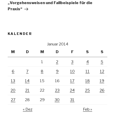
„Vorgehensweisen und Fallbeispiele für die
Praxis“
KALENDER
Januar 2014
M
D
M
D
F
S
S
1
2
3
4
5
6
7
8
9
10
11
12
13
14
15
16
17
18
19
20
21
22
23
24
25
26
27
28
29
30
31
« Dez
Feb »