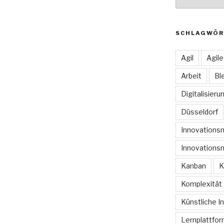
SCHLAGWÖR
Agil
Agil
Arbeit
Bl
Digitalisieru
Düsseldorf
Innovation
Innovations
Kanban
K
Komplexität
Künstliche In
Lernplattfo