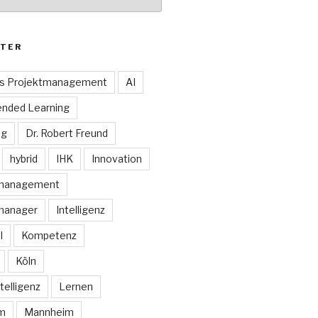
TER
es Projektmanagement
AI
ended Learning
ng
Dr. Robert Freund
hybrid
IHK
Innovation
smanagement
manager
Intelligenz
I
Kompetenz
Köln
telligenz
Lernen
rm
Mannheim