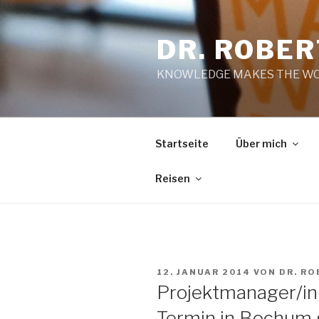
Zum
Inhalt
DR. ROBE
springen
KNOWLEDGE MAKES THE WO
Startseite
Über mich
Reisen
VERÖFFENTLICHT
12. JANUAR 2014
VON
DR. R
AM
Projektmanager/in 
Termin in Bochum 