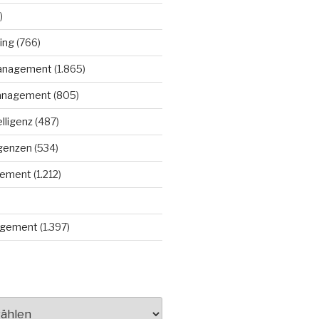
)
ing
(766)
anagement
(1.865)
anagement
(805)
elligenz
(487)
igenzen
(534)
gement
(1.212)
gement
(1.397)