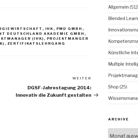
Allgemein
(512
Blended Learn
RGIEWIRTSCHAFT
,
IHK
,
PMD GMBH
,
Innovationsm
NT DEUTSCHLAND AKADEMIE GMBH
,
EKTMANAGER (IHK)
,
PROJEKTMANGER
Kompetenzm
K)
,
ZERTIFIKATSLEHRGANG
Künstliche Int
Multiple Intell
Projektmana
WEITER
Nächster
Beitrag
Shop
(25)
DGSF-Jahrestagung 2014:
Innovativ die Zukunft gestalten
Wissensmana
ARCHIVE
Archive