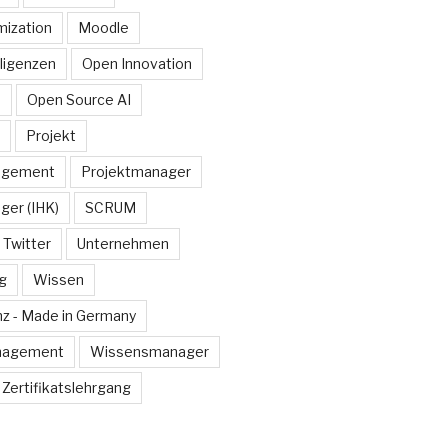
ization
Moodle
lligenzen
Open Innovation
e
Open Source AI
Projekt
agement
Projektmanager
ger (IHK)
SCRUM
Twitter
Unternehmen
g
Wissen
z - Made in Germany
nagement
Wissensmanager
Zertifikatslehrgang