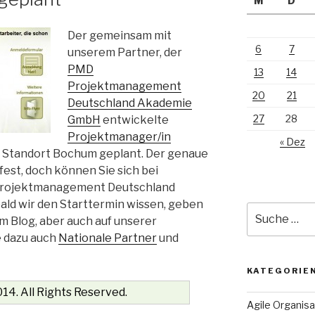
M
D
Der gemeinsam mit
6
7
unserem Partner, der
PMD
13
14
Projektmanagement
20
21
Deutschland Akademie
27
28
GmbH
entwickelte
Projektmanager/in
« Dez
m Standort Bochum geplant. Der genaue
fest, doch können Sie sich bei
 Projektmanagement Deutschland
d wir den Starttermin wissen, geben
Suche
em Blog, aber auch auf unserer
nach:
 dazu auch
Nationale Partner
und
KATEGORIE
14. All Rights Reserved.
Agile Organisa