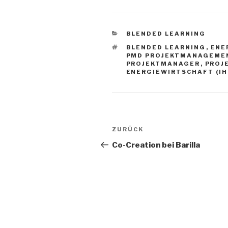
KATEGORIEN
BLENDED LEARNING
SCHLAGWÖRTER
BLENDED LEARNING
,
ENE
PMD PROJEKTMANAGEME
PROJEKTMANAGER
,
PROJ
ENERGIEWIRTSCHAFT (IH
Beitrags-
Vorheriger
ZURÜCK
Navigation
Beitrag
Co-Creation bei Barilla