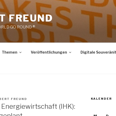
RT FREUND
RLD GO ROUND ®
Themen
Veröffentlichungen
Digitale Souveräni
KALENDER
OBERT FREUND
Energiewirtschaft (IHK):
geplant