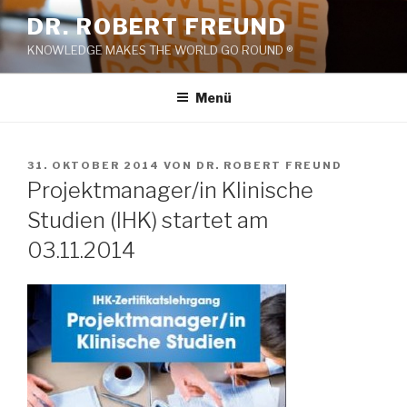
Zum
DR. ROBERT FREUND
Inhalt
KNOWLEDGE MAKES THE WORLD GO ROUND ®
springen
Menü
VERÖFFENTLICHT
31. OKTOBER 2014
VON
DR. ROBERT FREUND
AM
Projektmanager/in Klinische
Studien (IHK) startet am
03.11.2014