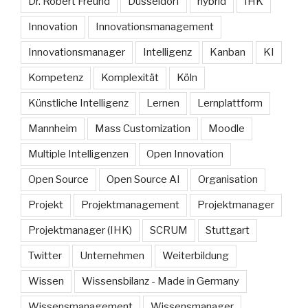
Dr. Robert Freund
Düsseldorf
hybrid
IHK
Innovation
Innovationsmanagement
Innovationsmanager
Intelligenz
Kanban
KI
Kompetenz
Komplexität
Köln
Künstliche Intelligenz
Lernen
Lernplattform
Mannheim
Mass Customization
Moodle
Multiple Intelligenzen
Open Innovation
Open Source
Open Source AI
Organisation
Projekt
Projektmanagement
Projektmanager
Projektmanager (IHK)
SCRUM
Stuttgart
Twitter
Unternehmen
Weiterbildung
Wissen
Wissensbilanz - Made in Germany
Wissensmanagement
Wissensmanager