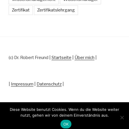
Zertifikat
Zertifikatslehrgang
(c) Dr. Robert Freund |
Startseite
|
Über mich
|
|
Impressum
|
Datenschutz
|
Diese Website benutzt Cookies. Wenn du die Website weiter
nutzt, gehen wir von deinem Einverständnis aus.
Datenschutz
Stolz präsentiert von WordPress
OK