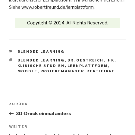
läuft auf unserer Lernplattform. Wir wünschen viel Erfolg!
Siehe
www.robertfreund.de/lernplattform
.
Copyright © 2014. All Rights Reserved.
KATEGORIEN
BLENDED LEARNING
SCHLAGWÖRTER
BLENDED LEARNING
,
DR. OESTREICH
,
IHK
,
KLINISCHE STUDIEN
,
LERNPLATTFORM
,
MOODLE
,
PROJEKTMANAGER
,
ZERTIFIKAT
Beitrags-
Vorheriger
ZURÜCK
Navigation
Beitrag
3D-Druck einmal anders
Nächster
WEITER
Beitrag