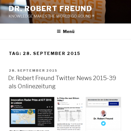
Zum
DR. ROBERT FREUND
Inhalt
KNOWLEDGE MAKES THE WORLD GO ROUND ®
springen
Menü
TAG:
28. SEPTEMBER 2015
VERÖFFENTLICHT
28. SEPTEMBER 2015
AM
Dr. Robert Freund Twitter News 2015-39
als Onlinezeitung