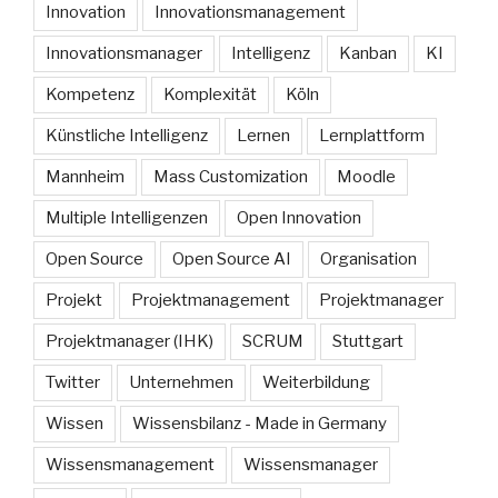
Innovation
Innovationsmanagement
Innovationsmanager
Intelligenz
Kanban
KI
Kompetenz
Komplexität
Köln
Künstliche Intelligenz
Lernen
Lernplattform
Mannheim
Mass Customization
Moodle
Multiple Intelligenzen
Open Innovation
Open Source
Open Source AI
Organisation
Projekt
Projektmanagement
Projektmanager
Projektmanager (IHK)
SCRUM
Stuttgart
Twitter
Unternehmen
Weiterbildung
Wissen
Wissensbilanz - Made in Germany
Wissensmanagement
Wissensmanager