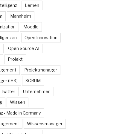
telligenz
Lernen
rm
Mannheim
ization
Moodle
lligenzen
Open Innovation
e
Open Source AI
Projekt
agement
Projektmanager
ger (IHK)
SCRUM
Twitter
Unternehmen
g
Wissen
z - Made in Germany
nagement
Wissensmanager