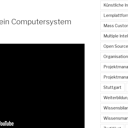
Künstliche In
Lernplattfo
e ein Computersystem
Mass Custom
Multiple Inte
Open Sourc
Organisation
Projektman
Projektmana
Stuttgart
Weiterbildun
Wissensbilan
Wissensma