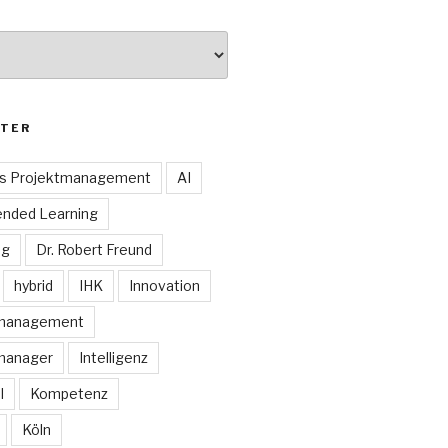
TER
es Projektmanagement
AI
ended Learning
ng
Dr. Robert Freund
hybrid
IHK
Innovation
smanagement
manager
Intelligenz
I
Kompetenz
Köln