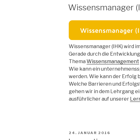
AM
Wissensmanager (IH
Wissensmanager (IHK) wird im 
Gerade durch die Entwicklun
Thema
Wissensmanagement
Wie kann ein unternehmenss
werden. Wie kann der Erfolg
Welche Barrieren und Erfolgs
gehen wir in dem Lehrgang ein
ausführlicher auf unserer
Ler
VERÖFFENTLICHT
24. JANUAR 2016
AM