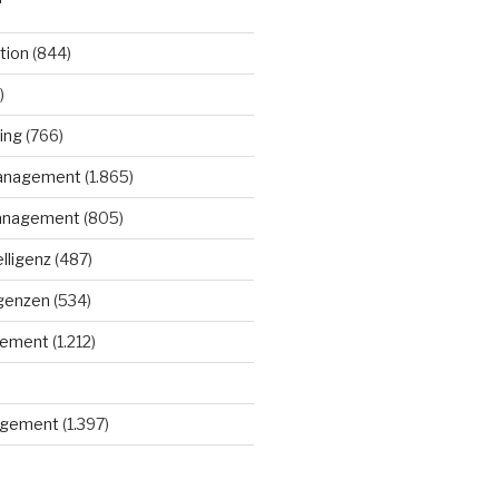
tion
(844)
)
ing
(766)
anagement
(1.865)
anagement
(805)
elligenz
(487)
igenzen
(534)
gement
(1.212)
gement
(1.397)