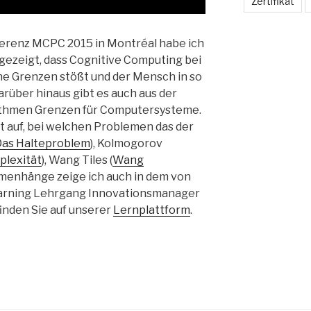
Zertifikat
erenz MCPC 2015 in Montréal habe ich
gezeigt, dass Cognitive Computing bei
e Grenzen stößt und der Mensch in so
arüber hinaus gibt es auch aus der
rithmen Grenzen für Computersysteme.
t auf, bei welchen Problemen das der
Das Halteproblem
), Kolmogorov
lexität
), Wang Tiles (
Wang
menhänge zeige ich auch in dem von
earning Lehrgang Innovationsmanager
finden Sie auf unserer
Lernplattform
.