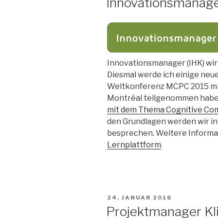
Innovationsmanager 
Innovationsmanager (IHK) wird
Diesmal werde ich einige neu
Weltkonferenz MCPC 2015 mit 
Montréal teilgenommen habe
mit dem Thema Cognitive Com
den Grundlagen werden wir i
besprechen. Weitere Informat
Lernplattform
.
VERÖFFENTLICHT
24. JANUAR 2016
AM
Projektmanager Kli