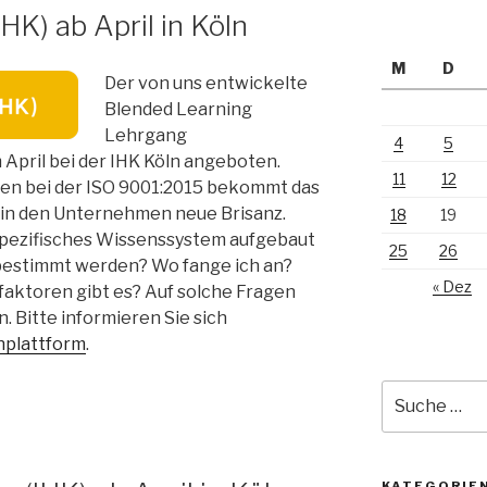
K) ab April in Köln
M
D
Der von uns entwickelte
Blended Learning
Lehrgang
4
5
April bei der IHK Köln angeboten.
11
12
gen bei der ISO 9001:2015 bekommt das
in den Unternehmen neue Brisanz.
18
19
pezifisches Wissenssystem aufgebaut
25
26
 bestimmt werden? Wo fange ich an?
« Dez
faktoren gibt es? Auf solche Fragen
. Bitte informieren Sie sich
nplattform
.
Suche
nach:
KATEGORIE