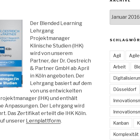
ARCHIVE
Archive
Der Blended Learning
Lehrgang
Projektmanager
SCHLAGWÖR
Klinische Studien (IHK)
wird von unserem
Agil
Agil
Partner, der Dr. Oestreich
Arbeit
Bl
& Partner GmbH ab April
in Köln angeboten. Der
Digitalisieru
Lehrgang basiert auf dem
Düsseldorf
von uns entwickelten
rojektmanager (IHK) und enthält
Innovation
he Anpassungen. Der Lehrgang wird
Innovations
. Das Zertifikat erteilt die IHK Köln.
auf unserer
Lernplattform
.
Kanban
K
Komplexität