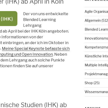
(IHK) ab April in Köln
Agile Organisa
Der von uns entwickelte
Blended Learning
Allgemein
(512
Lehrgang
Blended Learn
 ab April bei der IHK Köln angeboten.
e Informationen von der
Innovationsm
einbringen, an der ich im Oktober in
Kompetenzm
.
Meine Special Keynote befasste sich
puting und Open Innovation
. Neben
Künstliche Int
n dem Lehrgang auch solche Punkte
Multiple Intell
ionen finden Sie auf unserer
Projektmana
Shop
(25)
Wissensmana
nische Studien (IHK) ab