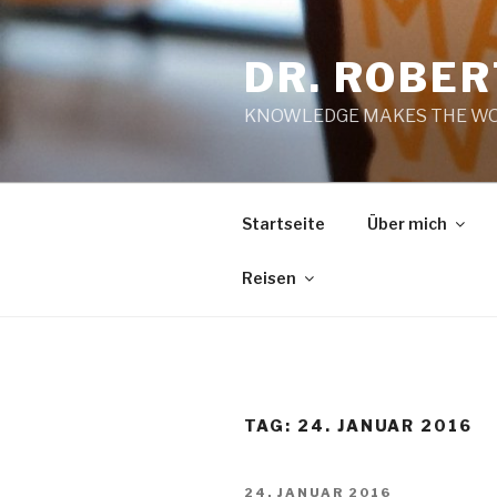
Zum
Inhalt
DR. ROBE
springen
KNOWLEDGE MAKES THE WO
Startseite
Über mich
Reisen
TAG:
24. JANUAR 2016
VERÖFFENTLICHT
24. JANUAR 2016