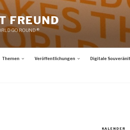
RT FREUND
RLD GO ROUND ®
Themen
Veröffentlichungen
Digitale Souveräni
KALENDER