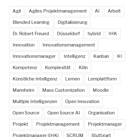
Agil
Agiles Projektmanagement
AI
Arbeit
Blended Learning
Digitalisierung
Dr. Robert Freund
Düsseldorf
hybrid
IHK
Innovation
Innovationsmanagement
Innovationsmanager
Intelligenz
Kanban
KI
Kompetenz
Komplexität
Köln
Künstliche Intelligenz
Lernen
Lernplattform
Mannheim
Mass Customization
Moodle
Multiple Intelligenzen
Open Innovation
Open Source
Open Source AI
Organisation
Projekt
Projektmanagement
Projektmanager
Projektmanager (IHK)
SCRUM
Stuttgart