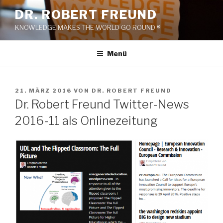
Zum
DR. ROBERT FREUND
Inhalt
KNOWLEDGE MAKES THE WORLD GO ROUND ®
springen
Menü
VERÖFFENTLICHT
21. MÄRZ 2016
VON
DR. ROBERT FREUND
AM
Dr. Robert Freund Twitter-News
2016-11 als Onlinezeitung