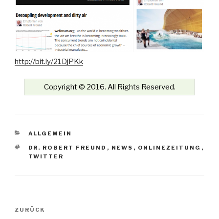
http://bit.ly/21DjPKk
Copyright © 2016. All Rights Reserved.
KATEGORIEN
ALLGEMEIN
SCHLAGWÖRTER
DR. ROBERT FREUND
,
NEWS
,
ONLINEZEITUNG
,
TWITTER
Beitrags-
Vorheriger
ZURÜCK
Navigation