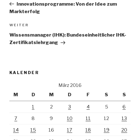
Beitrag
Innovationsprogramme: Von der Idee zum
Markterfolg
Nächster
WEITER
Beitrag
Wissensmanager (IHK): Bundeseinheitlicher IHK-
Zertifikatslehrgang
KALENDER
März 2016
M
D
M
D
F
S
S
1
2
3
4
5
6
7
8
9
10
11
12
13
14
15
16
17
18
19
20