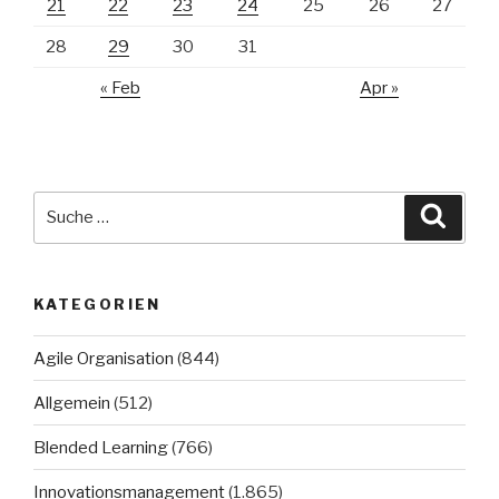
21
22
23
24
25
26
27
28
29
30
31
« Feb
Apr »
Suche
Suche
nach:
KATEGORIEN
Agile Organisation
(844)
Allgemein
(512)
Blended Learning
(766)
Innovationsmanagement
(1.865)