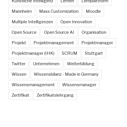
Künstliche Intelligenz
Lernen
Lernplattform
Mannheim
Mass Customization
Moodle
Multiple Intelligenzen
Open Innovation
Open Source
Open Source AI
Organisation
Projekt
Projektmanagement
Projektmanager
Projektmanager (IHK)
SCRUM
Stuttgart
Twitter
Unternehmen
Weiterbildung
Wissen
Wissensbilanz - Made in Germany
Wissensmanagement
Wissensmanager
Zertifikat
Zertifikatslehrgang