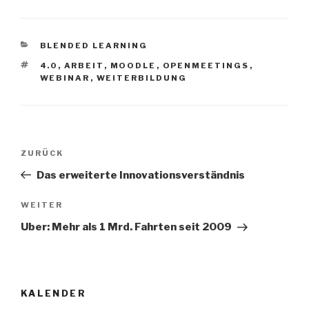
KATEGORIEN
BLENDED LEARNING
SCHLAGWÖRTER
4.0
,
ARBEIT
,
MOODLE
,
OPENMEETINGS
,
WEBINAR
,
WEITERBILDUNG
Beitrags-
Vorheriger
ZURÜCK
Navigation
Beitrag
Das erweiterte Innovationsverständnis
Nächster
WEITER
Beitrag
Uber: Mehr als 1 Mrd. Fahrten seit 2009
KALENDER