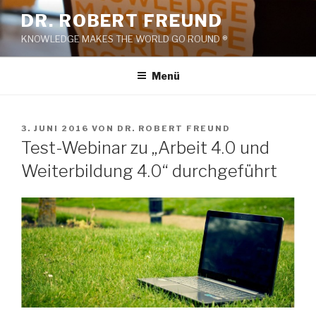
Zum
DR. ROBERT FREUND
Inhalt
KNOWLEDGE MAKES THE WORLD GO ROUND ®
springen
Menü
VERÖFFENTLICHT
3. JUNI 2016
VON
DR. ROBERT FREUND
AM
Test-Webinar zu „Arbeit 4.0 und
Weiterbildung 4.0“ durchgeführt