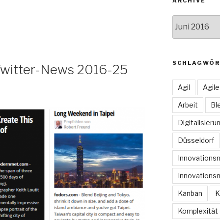
ARCHIVE
Archive
SCHLAGWÖR
 Twitter-News 2016-25
Agil
Agil
Arbeit
Bl
Digitalisieru
Düsseldorf
Innovation
Innovations
Kanban
K
Komplexität