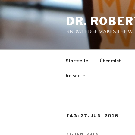
Zum
Inhalt
DR. ROBE
springen
KNOWLEDGE MAKES THE WO
Startseite
Über mich
Reisen
TAG:
27. JUNI 2016
VERÖFFENTLICHT
27. JUNI 2016