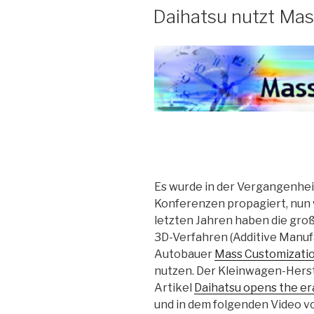
AM
Daihatsu nutzt Ma
Es wurde in der Vergangenheit
Konferenzen propagiert, nun w
letzten Jahren haben die gr
3D-Verfahren (Additive Manufa
Autobauer
Mass Customizati
nutzen. Der Kleinwagen-Herstel
Artikel
Daihatsu opens the er
und in dem folgenden Video vo