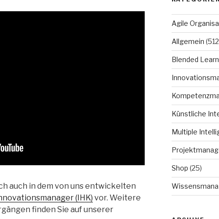
Agile Organisa
Allgemein
(512
Blended Learn
Innovationsm
Kompetenzm
Künstliche Int
Multiple Intell
Projektmana
Shop
(25)
ich auch in dem von uns entwickelten
Wissensmana
nnovationsmanager (IHK)
vor. Weitere
gängen finden Sie auf unserer