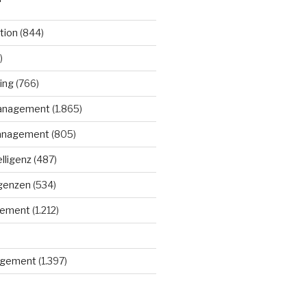
tion
(844)
)
ing
(766)
anagement
(1.865)
anagement
(805)
elligenz
(487)
igenzen
(534)
gement
(1.212)
gement
(1.397)