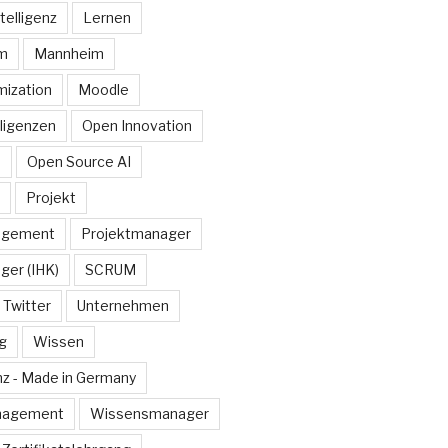
telligenz
Lernen
rm
Mannheim
ization
Moodle
lligenzen
Open Innovation
e
Open Source AI
Projekt
agement
Projektmanager
ger (IHK)
SCRUM
Twitter
Unternehmen
g
Wissen
z - Made in Germany
nagement
Wissensmanager