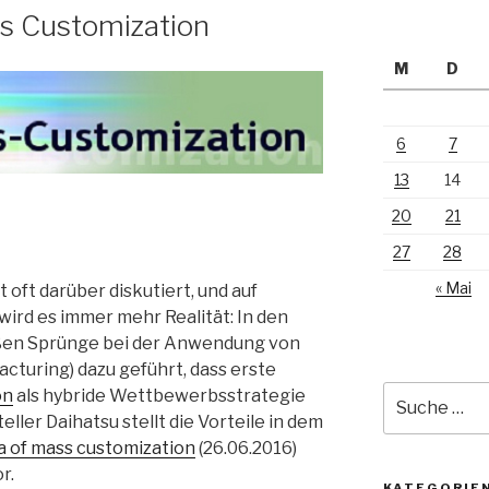
ss Customization
M
D
6
7
13
14
20
21
27
28
« Mai
 oft darüber diskutiert, und auf
ird es immer mehr Realität: In den
oßen Sprünge bei der Anwendung von
cturing) dazu geführt, dass erste
Suche
on
als hybride Wettbewerbsstrategie
nach:
ler Daihatsu stellt die Vorteile in dem
a of mass customization
(26.06.2016)
r.
KATEGORIE