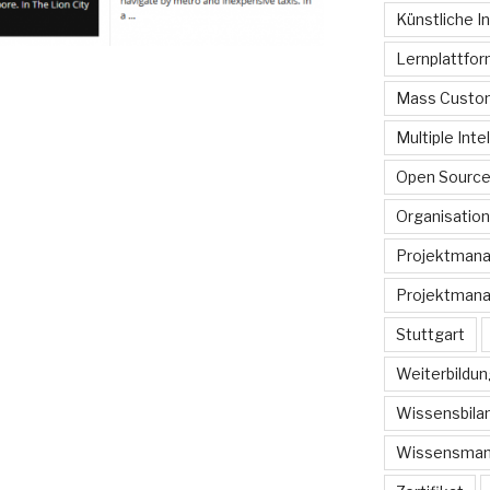
Künstliche In
Lernplattfo
Mass Custom
Multiple Inte
Open Sourc
Organisation
Projektman
Projektmana
Stuttgart
Weiterbildun
Wissensbilan
Wissensma