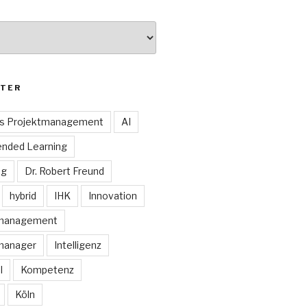
TER
es Projektmanagement
AI
ended Learning
ng
Dr. Robert Freund
hybrid
IHK
Innovation
smanagement
manager
Intelligenz
I
Kompetenz
Köln