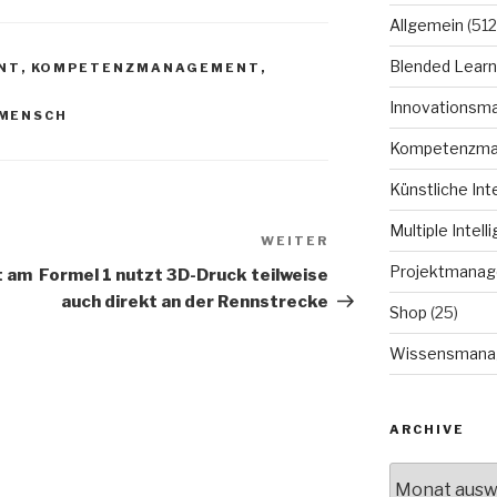
Allgemein
(512
Blended Learn
NT
,
KOMPETENZMANAGEMENT
,
Innovationsm
MENSCH
Kompetenzm
Künstliche Int
Multiple Intell
WEITER
Nächster
Beitrag
Projektmana
t am
Formel 1 nutzt 3D-Druck teilweise
auch direkt an der Rennstrecke
Shop
(25)
Wissensmana
ARCHIVE
Archive