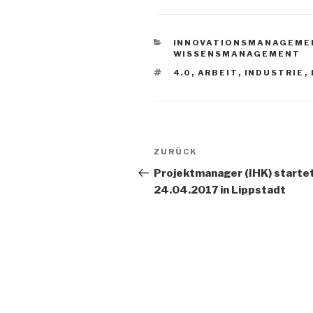
KATEGORIEN
INNOVATIONSMANAGEME
WISSENSMANAGEMENT
SCHLAGWÖRTER
4.0
,
ARBEIT
,
INDUSTRIE
,
Beitrags-
Vorheriger
ZURÜCK
Navigation
Beitrag
Projektmanager (IHK) starte
24.04.2017 in Lippstadt