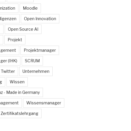
ization
Moodle
lligenzen
Open Innovation
e
Open Source AI
Projekt
agement
Projektmanager
ger (IHK)
SCRUM
Twitter
Unternehmen
g
Wissen
z - Made in Germany
nagement
Wissensmanager
Zertifikatslehrgang