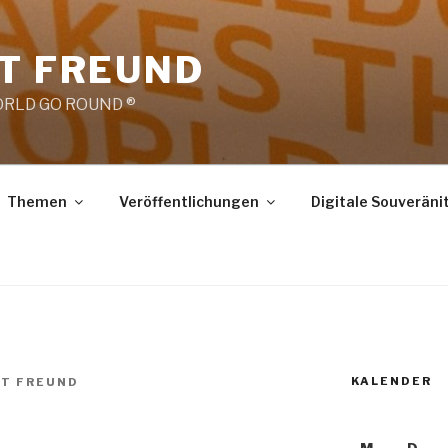
RT FREUND
RLD GO ROUND ®
Themen
Veröffentlichungen
Digitale Souveräni
KALENDER
RT FREUND