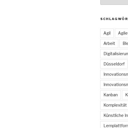
SCHLAGWÖR
Agil
Agil
Arbeit
Bl
Digitalisieru
Düsseldorf
Innovation
Innovations
Kanban
K
Komplexität
Künstliche In
Lernplattfo