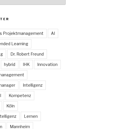
TER
es Projektmanagement
AI
ended Learning
ng
Dr. Robert Freund
hybrid
IHK
Innovation
smanagement
manager
Intelligenz
I
Kompetenz
Köln
telligenz
Lernen
rm
Mannheim