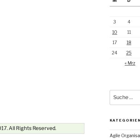
M
D
3
4
10
11
17
18
24
25
« Mrz
Suche
nach:
KATEGORIE
17. All Rights Reserved.
Agile Organisa