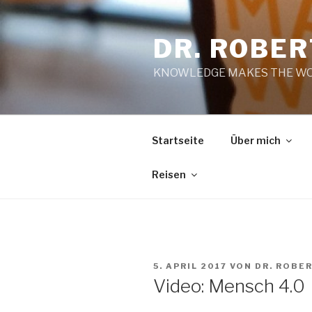
Zum
Inhalt
DR. ROBE
springen
KNOWLEDGE MAKES THE WO
Startseite
Über mich
Reisen
VERÖFFENTLICHT
5. APRIL 2017
VON
DR. ROBE
AM
Video: Mensch 4.0