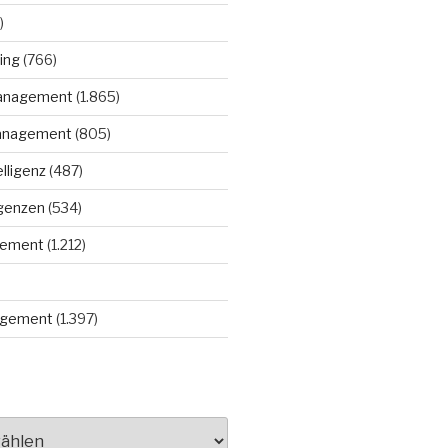
)
ing
(766)
anagement
(1.865)
anagement
(805)
elligenz
(487)
igenzen
(534)
gement
(1.212)
gement
(1.397)