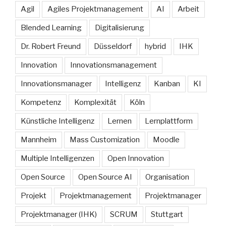
Agil
Agiles Projektmanagement
AI
Arbeit
Blended Learning
Digitalisierung
Dr. Robert Freund
Düsseldorf
hybrid
IHK
Innovation
Innovationsmanagement
Innovationsmanager
Intelligenz
Kanban
KI
Kompetenz
Komplexität
Köln
Künstliche Intelligenz
Lernen
Lernplattform
Mannheim
Mass Customization
Moodle
Multiple Intelligenzen
Open Innovation
Open Source
Open Source AI
Organisation
Projekt
Projektmanagement
Projektmanager
Projektmanager (IHK)
SCRUM
Stuttgart