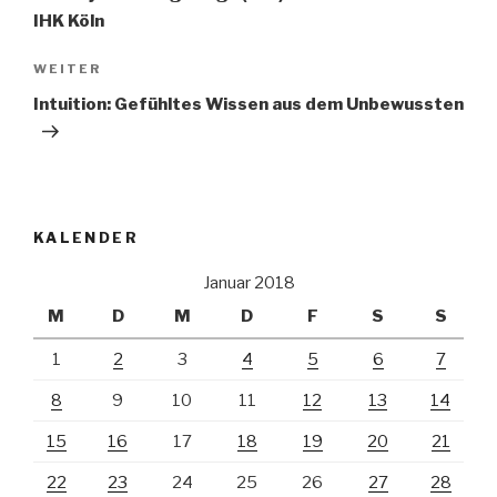
IHK Köln
Nächster
WEITER
Beitrag
Intuition: Gefühltes Wissen aus dem Unbewussten
KALENDER
Januar 2018
M
D
M
D
F
S
S
1
2
3
4
5
6
7
8
9
10
11
12
13
14
15
16
17
18
19
20
21
22
23
24
25
26
27
28