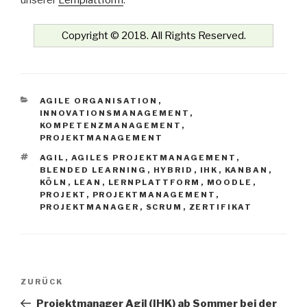
unserer
Lernplattform
.
Copyright © 2018. All Rights Reserved.
KATEGORIEN
AGILE ORGANISATION
,
INNOVATIONSMANAGEMENT
,
KOMPETENZMANAGEMENT
,
PROJEKTMANAGEMENT
SCHLAGWÖRTER
AGIL
,
AGILES PROJEKTMANAGEMENT
,
BLENDED LEARNING
,
HYBRID
,
IHK
,
KANBAN
,
KÖLN
,
LEAN
,
LERNPLATTFORM
,
MOODLE
,
PROJEKT
,
PROJEKTMANAGEMENT
,
PROJEKTMANAGER
,
SCRUM
,
ZERTIFIKAT
Beitrags-
Vorheriger
ZURÜCK
Navigation
Beitrag
Projektmanager Agil (IHK) ab Sommer bei der