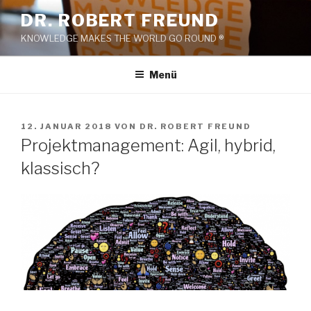
Zum
DR. ROBERT FREUND
Inhalt
KNOWLEDGE MAKES THE WORLD GO ROUND ®
springen
Menü
VERÖFFENTLICHT
12. JANUAR 2018
VON
DR. ROBERT FREUND
AM
Projektmanagement: Agil, hybrid,
klassisch?