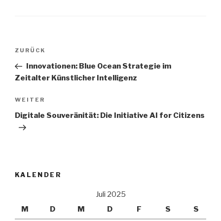
Beitrags-
Vorheriger
ZURÜCK
Navigation
Beitrag
Innovationen: Blue Ocean Strategie im
Zeitalter Künstlicher Intelligenz
Nächster
WEITER
Beitrag
Digitale Souveränität: Die Initiative AI for Citizens
KALENDER
Juli 2025
M
D
M
D
F
S
S