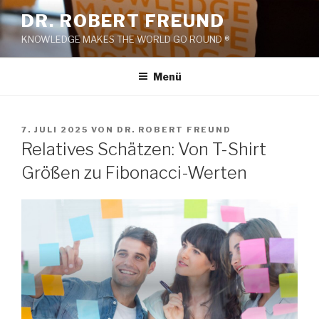
Zum
DR. ROBERT FREUND
Inhalt
KNOWLEDGE MAKES THE WORLD GO ROUND ®
springen
Menü
VERÖFFENTLICHT
7. JULI 2025
VON
DR. ROBERT FREUND
AM
Relatives Schätzen: Von T-Shirt
Größen zu Fibonacci-Werten