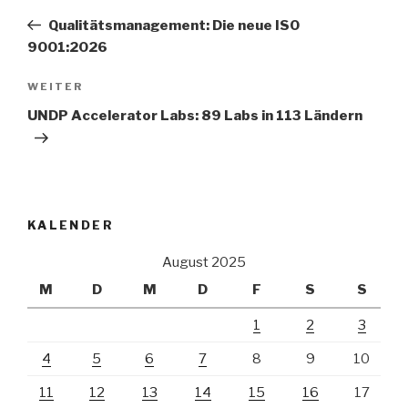
Navigation
Beitrag
Qualitätsmanagement: Die neue ISO
9001:2026
Nächster
WEITER
Beitrag
UNDP Accelerator Labs: 89 Labs in 113 Ländern
KALENDER
August 2025
M
D
M
D
F
S
S
1
2
3
4
5
6
7
8
9
10
11
12
13
14
15
16
17