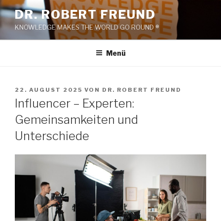
Zum
DR. ROBERT FREUND
Inhalt
KNOWLEDGE MAKES THE WORLD GO ROUND ®
springen
Menü
VERÖFFENTLICHT
22. AUGUST 2025
VON
DR. ROBERT FREUND
AM
Influencer – Experten:
Gemeinsamkeiten und
Unterschiede