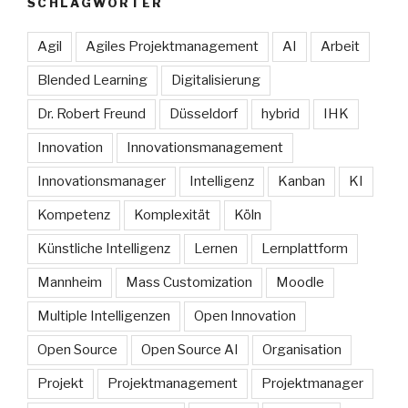
SCHLAGWÖRTER
Agil
Agiles Projektmanagement
AI
Arbeit
Blended Learning
Digitalisierung
Dr. Robert Freund
Düsseldorf
hybrid
IHK
Innovation
Innovationsmanagement
Innovationsmanager
Intelligenz
Kanban
KI
Kompetenz
Komplexität
Köln
Künstliche Intelligenz
Lernen
Lernplattform
Mannheim
Mass Customization
Moodle
Multiple Intelligenzen
Open Innovation
Open Source
Open Source AI
Organisation
Projekt
Projektmanagement
Projektmanager