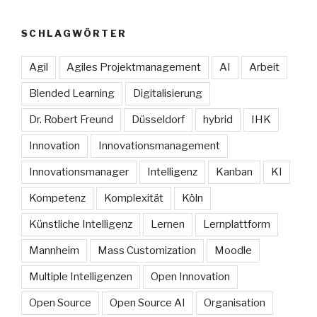
SCHLAGWÖRTER
Agil
Agiles Projektmanagement
AI
Arbeit
Blended Learning
Digitalisierung
Dr. Robert Freund
Düsseldorf
hybrid
IHK
Innovation
Innovationsmanagement
Innovationsmanager
Intelligenz
Kanban
KI
Kompetenz
Komplexität
Köln
Künstliche Intelligenz
Lernen
Lernplattform
Mannheim
Mass Customization
Moodle
Multiple Intelligenzen
Open Innovation
Open Source
Open Source AI
Organisation