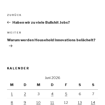
Beitrags-
Vorheriger
ZURÜCK
Navigation
Beitrag
Haben wir zu viele Bullshit Jobs?
Nächster
WEITER
Beitrag
Warum werden Household Innovations belächelt?
KALENDER
Juni 2026
M
D
M
D
F
S
S
1
2
3
4
5
6
7
8
9
10
11
12
13
14