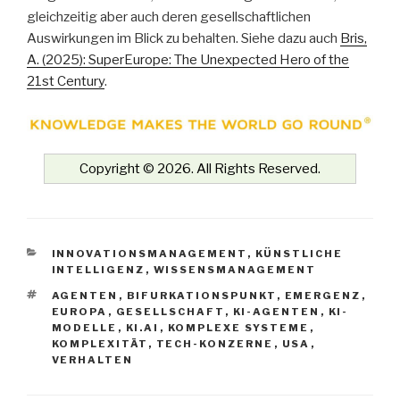
gleichzeitig aber auch deren gesellschaftlichen
Auswirkungen im Blick zu behalten. Siehe dazu auch
Bris,
A. (2025): SuperEurope: The Unexpected Hero of the
21st Century
.
Copyright © 2026. All Rights Reserved.
KATEGORIEN
INNOVATIONSMANAGEMENT
,
KÜNSTLICHE
INTELLIGENZ
,
WISSENSMANAGEMENT
SCHLAGWÖRTER
AGENTEN
,
BIFURKATIONSPUNKT
,
EMERGENZ
,
EUROPA
,
GESELLSCHAFT
,
KI-AGENTEN
,
KI-
MODELLE
,
KI.AI
,
KOMPLEXE SYSTEME
,
KOMPLEXITÄT
,
TECH-KONZERNE
,
USA
,
VERHALTEN