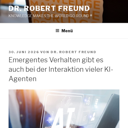
Zum
DR. ROBERT FREUND
Inhalt
KNOWLEDGE MAKES THE WORLD GO ROUND ®
springen
Menü
VERÖFFENTLICHT
30. JUNI 2026
VON
DR. ROBERT FREUND
AM
Emergentes Verhalten gibt es
auch bei der Interaktion vieler KI-
Agenten