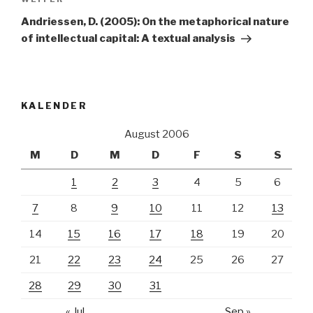
Nächster
Beitrag
Andriessen, D. (2005): On the metaphorical nature
of intellectual capital: A textual analysis
KALENDER
August 2006
M
D
M
D
F
S
S
1
2
3
4
5
6
7
8
9
10
11
12
13
14
15
16
17
18
19
20
21
22
23
24
25
26
27
28
29
30
31
« Jul
Sep »