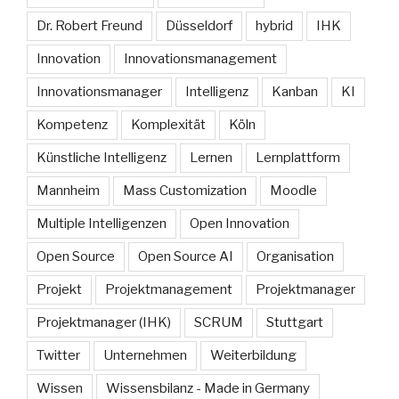
Dr. Robert Freund
Düsseldorf
hybrid
IHK
Innovation
Innovationsmanagement
Innovationsmanager
Intelligenz
Kanban
KI
Kompetenz
Komplexität
Köln
Künstliche Intelligenz
Lernen
Lernplattform
Mannheim
Mass Customization
Moodle
Multiple Intelligenzen
Open Innovation
Open Source
Open Source AI
Organisation
Projekt
Projektmanagement
Projektmanager
Projektmanager (IHK)
SCRUM
Stuttgart
Twitter
Unternehmen
Weiterbildung
Wissen
Wissensbilanz - Made in Germany