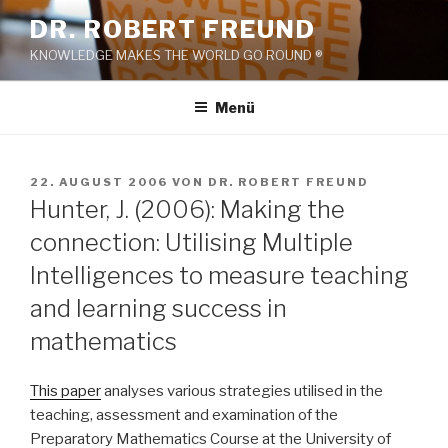
Zum
DR. ROBERT FREUND
Inhalt
KNOWLEDGE MAKES THE WORLD GO ROUND ®
springen
Menü
VERÖFFENTLICHT
22. AUGUST 2006
VON
DR. ROBERT FREUND
AM
Hunter, J. (2006): Making the
connection: Utilising Multiple
Intelligences to measure teaching
and learning success in
mathematics
This paper
analyses various strategies utilised in the
teaching, assessment and examination of the
Preparatory Mathematics Course at the University of