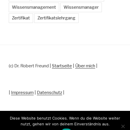
Wissensmanagement
Wissensmanager
Zertifikat
Zertifikatslehrgang
(c) Dr. Robert Freund |
Startseite
|
Über mich
|
|
Impressum
|
Datenschutz
|
Diese Website benutzt Cookies. Wenn du die Website weiter
nutzt, gehen wir von deinem Einverständnis aus.
Datenschutz
Stolz präsentiert von WordPress