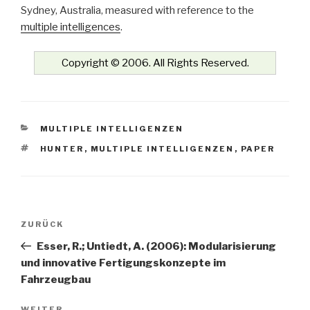
Sydney, Australia, measured with reference to the
multiple intelligences
.
Copyright © 2006. All Rights Reserved.
KATEGORIEN
MULTIPLE INTELLIGENZEN
SCHLAGWÖRTER
HUNTER
,
MULTIPLE INTELLIGENZEN
,
PAPER
Beitrags-
Vorheriger
ZURÜCK
Navigation
Beitrag
Esser, R.; Untiedt, A. (2006): Modularisierung
und innovative Fertigungskonzepte im
Fahrzeugbau
WEITER