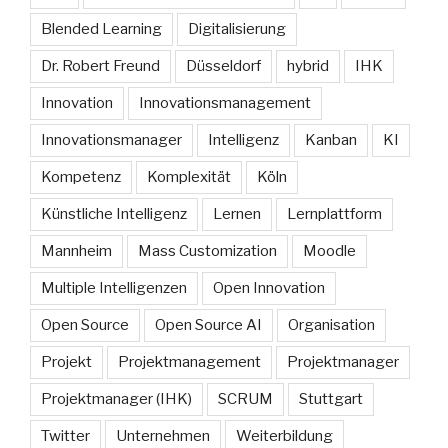
Blended Learning
Digitalisierung
Dr. Robert Freund
Düsseldorf
hybrid
IHK
Innovation
Innovationsmanagement
Innovationsmanager
Intelligenz
Kanban
KI
Kompetenz
Komplexität
Köln
Künstliche Intelligenz
Lernen
Lernplattform
Mannheim
Mass Customization
Moodle
Multiple Intelligenzen
Open Innovation
Open Source
Open Source AI
Organisation
Projekt
Projektmanagement
Projektmanager
Projektmanager (IHK)
SCRUM
Stuttgart
Twitter
Unternehmen
Weiterbildung