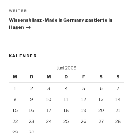
Nächster
WEITER
Beitrag
Wissensbilanz -Made in Germany gastierte in
Hagen
KALENDER
Juni 2009
M
D
M
D
F
S
S
1
2
3
4
5
6
7
8
9
10
11
12
13
14
15
16
17
18
19
20
21
22
23
24
25
26
27
28
29
30