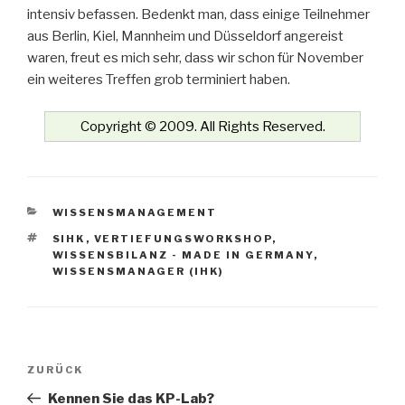
intensiv befassen. Bedenkt man, dass einige Teilnehmer
aus Berlin, Kiel, Mannheim und Düsseldorf angereist
waren, freut es mich sehr, dass wir schon für November
ein weiteres Treffen grob terminiert haben.
Copyright © 2009. All Rights Reserved.
KATEGORIEN
WISSENSMANAGEMENT
SCHLAGWÖRTER
SIHK
,
VERTIEFUNGSWORKSHOP
,
WISSENSBILANZ - MADE IN GERMANY
,
WISSENSMANAGER (IHK)
Beitrags-
Vorheriger
ZURÜCK
Navigation
Beitrag
Kennen Sie das KP-Lab?