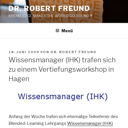
Zum
DR. ROBERT FREUND
Inhalt
KNOWLEDGE MAKES THE WORLD GO ROUND ®
springen
Menü
VERÖFFENTLICHT
18. JUNI 2009
VON
DR. ROBERT FREUND
AM
Wissensmanager (IHK) trafen sich
zu einem Vertiefungsworkshop in
Hagen
Anfang der Woche trafen sich ehemalige Teilnehmer des
Blended-Learning Lehrgangs
Wissensmanager (IHK)