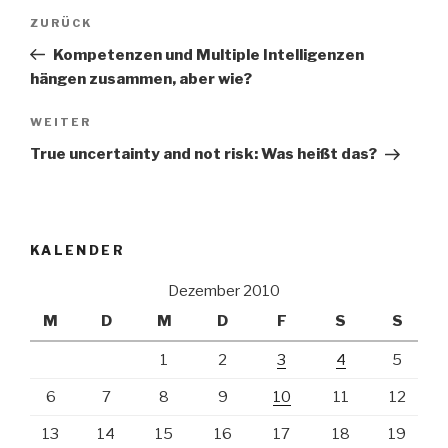
Beitrags-
Vorheriger
ZURÜCK
Navigation
Beitrag
Kompetenzen und Multiple Intelligenzen
hängen zusammen, aber wie?
Nächster
WEITER
Beitrag
True uncertainty and not risk: Was heißt das?
KALENDER
Dezember 2010
M
D
M
D
F
S
S
1
2
3
4
5
6
7
8
9
10
11
12
13
14
15
16
17
18
19