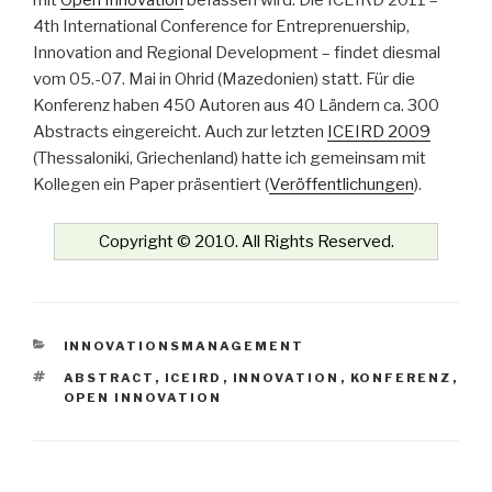
mit
Open Innovation
befassen wird. Die ICEIRD 2011 –
4th International Conference for Entreprenuership,
Innovation and Regional Development – findet diesmal
vom 05.-07. Mai in Ohrid (Mazedonien) statt. Für die
Konferenz haben 450 Autoren aus 40 Ländern ca. 300
Abstracts eingereicht. Auch zur letzten
ICEIRD 2009
(Thessaloniki, Griechenland) hatte ich gemeinsam mit
Kollegen ein Paper präsentiert (
Veröffentlichungen
).
Copyright © 2010. All Rights Reserved.
KATEGORIEN
INNOVATIONSMANAGEMENT
SCHLAGWÖRTER
ABSTRACT
,
ICEIRD
,
INNOVATION
,
KONFERENZ
,
OPEN INNOVATION