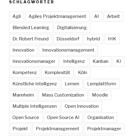
SCHLAGWÖRTER
Agil
Agiles Projektmanagement
AI
Arbeit
Blended Learning
Digitalisierung
Dr. Robert Freund
Düsseldorf
hybrid
IHK
Innovation
Innovationsmanagement
Innovationsmanager
Intelligenz
Kanban
KI
Kompetenz
Komplexität
Köln
Künstliche Intelligenz
Lernen
Lernplattform
Mannheim
Mass Customization
Moodle
Multiple Intelligenzen
Open Innovation
Open Source
Open Source AI
Organisation
Projekt
Projektmanagement
Projektmanager