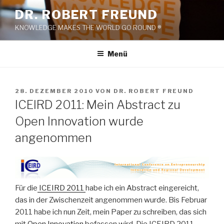
Zum
DR. ROBERT FREUND
Inhalt
KNOWLEDGE MAKES THE WORLD GO ROUND ®
springen
Menü
VERÖFFENTLICHT
28. DEZEMBER 2010
VON
DR. ROBERT FREUND
AM
ICEIRD 2011: Mein Abstract zu
Open Innovation wurde
angenommen
Für die
ICEIRD 2011
habe ich ein Abstract eingereicht,
das in der Zwischenzeit angenommen wurde. Bis Februar
2011 habe ich nun Zeit, mein Paper zu schreiben, das sich