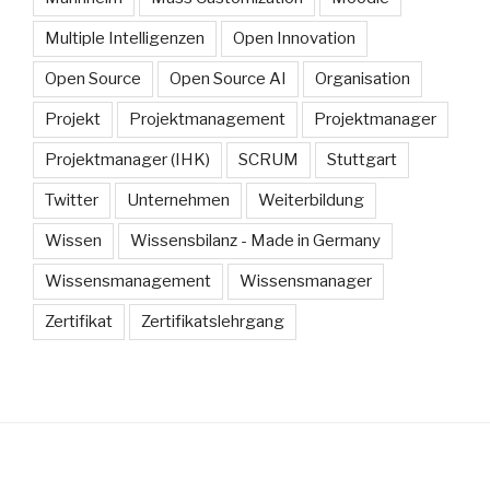
Multiple Intelligenzen
Open Innovation
Open Source
Open Source AI
Organisation
Projekt
Projektmanagement
Projektmanager
Projektmanager (IHK)
SCRUM
Stuttgart
Twitter
Unternehmen
Weiterbildung
Wissen
Wissensbilanz - Made in Germany
Wissensmanagement
Wissensmanager
Zertifikat
Zertifikatslehrgang