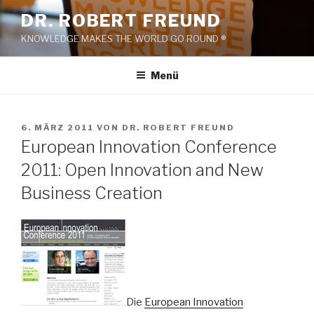
Zum
DR. ROBERT FREUND
Inhalt
KNOWLEDGE MAKES THE WORLD GO ROUND ®
springen
Menü
VERÖFFENTLICHT
6. MÄRZ 2011
VON
DR. ROBERT FREUND
AM
European Innovation Conference
2011: Open Innovation and New
Business Creation
Die
European Innovation