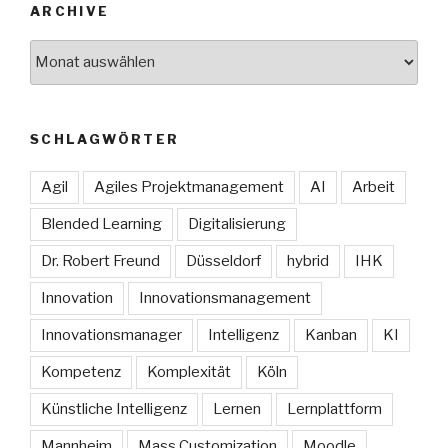
ARCHIVE
Archive
SCHLAGWÖRTER
Agil
Agiles Projektmanagement
AI
Arbeit
Blended Learning
Digitalisierung
Dr. Robert Freund
Düsseldorf
hybrid
IHK
Innovation
Innovationsmanagement
Innovationsmanager
Intelligenz
Kanban
KI
Kompetenz
Komplexität
Köln
Künstliche Intelligenz
Lernen
Lernplattform
Mannheim
Mass Customization
Moodle