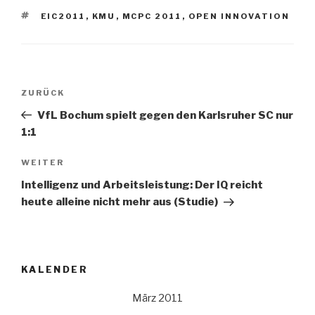
SCHLAGWÖRTER
EIC2011
,
KMU
,
MCPC 2011
,
OPEN INNOVATION
Beitrags-
Vorheriger
ZURÜCK
Navigation
Beitrag
VfL Bochum spielt gegen den Karlsruher SC nur
1:1
Nächster
WEITER
Beitrag
Intelligenz und Arbeitsleistung: Der IQ reicht
heute alleine nicht mehr aus (Studie)
KALENDER
März 2011