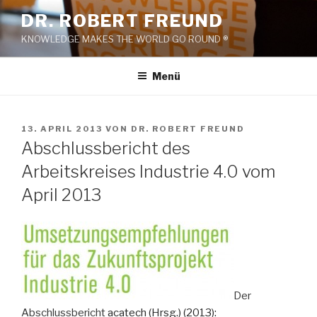
Zum
DR. ROBERT FREUND
Inhalt
KNOWLEDGE MAKES THE WORLD GO ROUND ®
springen
Menü
VERÖFFENTLICHT
13. APRIL 2013
VON
DR. ROBERT FREUND
AM
Abschlussbericht des
Arbeitskreises Industrie 4.0 vom
April 2013
Der
Abschlussbericht
acatech (Hrsg.) (2013):