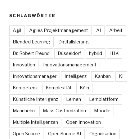
SCHLAGWÖRTER
Agil
Agiles Projektmanagement
AI
Arbeit
Blended Learning
Digitalisierung
Dr. Robert Freund
Düsseldorf
hybrid
IHK
Innovation
Innovationsmanagement
Innovationsmanager
Intelligenz
Kanban
KI
Kompetenz
Komplexität
Köln
Künstliche Intelligenz
Lernen
Lernplattform
Mannheim
Mass Customization
Moodle
Multiple Intelligenzen
Open Innovation
Open Source
Open Source AI
Organisation