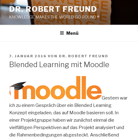
Zum
DR. ROBERT FREUND
Inhalt
KNOWLEDGE MAKES THE WORLD GO ROUND ®
springen
Menü
VERÖFFENTLICHT
7. JANUAR 2016
VON
DR. ROBERT FREUND
AM
Blended Learning mit Moodle
Gestern war
ich zu einem Gespräch über ein Blended Learning
Konzept eingeladen, das auf Moodle basieren soll. In
einer Projektgruppe haben wir zunächst einmal die
vielfältigen Perspektiven auf das Projekt analysiert und
die Rahmenbedingungen abgesteckt. Anschließend