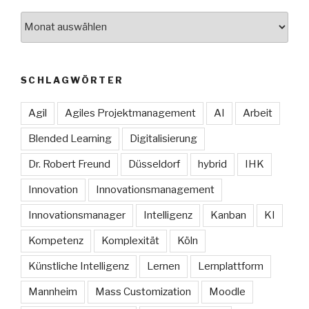
Archive
SCHLAGWÖRTER
Agil
Agiles Projektmanagement
AI
Arbeit
Blended Learning
Digitalisierung
Dr. Robert Freund
Düsseldorf
hybrid
IHK
Innovation
Innovationsmanagement
Innovationsmanager
Intelligenz
Kanban
KI
Kompetenz
Komplexität
Köln
Künstliche Intelligenz
Lernen
Lernplattform
Mannheim
Mass Customization
Moodle