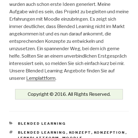
wurden auch schon erste Ideen generiert. Meine
Aufgabe wird es sein, das Projekt zu begleiten und meine
Erfahrungen mit Moodle einzubringen. Es zeigt sich
immer deutlicher, dass Blended Learning nicht im Markt
angekommen ist und es nun darauf ankommt, die
entsprechenden Konzepte zu entwickeln und
umzusetzen. Ein spannender Weg, bei dem ich gerne
helfe. Sollten Sie an einem unverbindlichen Erstgespräch
interessiert sein, so melden Sie sich einfach kurz bei mir.
Unsere Blended Learning Angebote finden Sie auf
unserer
Lernplattform
.
Copyright © 2016. All Rights Reserved.
KATEGORIEN
BLENDED LEARNING
SCHLAGWÖRTER
BLENDED LEARNING
,
KONZEPT
,
KONZEPTION
,
LERNPLATTFORM
,
MOODLE