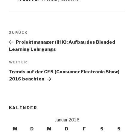
Beitrags-
Vorheriger
ZURÜCK
Navigation
Beitrag
Projektmanager (IHK): Aufbau des Blended
Learning Lehrgangs
Nächster
WEITER
Beitrag
Trends auf der CES (Consumer Electronic Show)
2016 beachten
KALENDER
Januar 2016
M
D
M
D
F
S
S