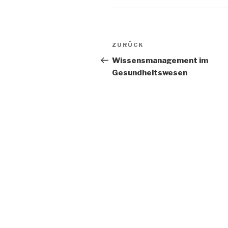
Beitrags-
Vorheriger
ZURÜCK
Navigation
Beitrag
Wissensmanagement im
Gesundheitswesen