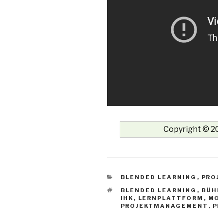
Copyright © 20
KATEGORIEN
BLENDED LEARNING
,
PRO
SCHLAGWÖRTER
BLENDED LEARNING
,
BÜH
IHK
,
LERNPLATTFORM
,
M
PROJEKTMANAGEMENT
,
P