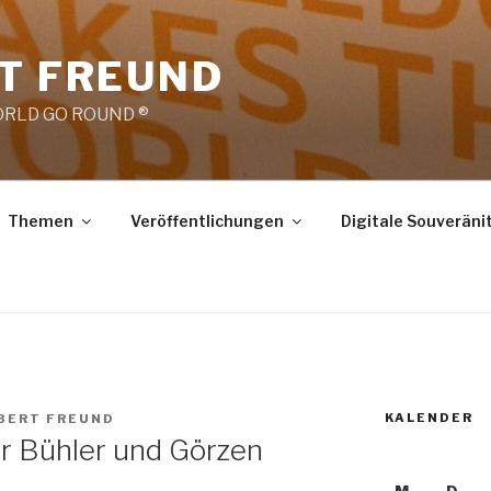
RT FREUND
RLD GO ROUND ®
Themen
Veröffentlichungen
Digitale Souveräni
KALENDER
OBERT FREUND
r Bühler und Görzen