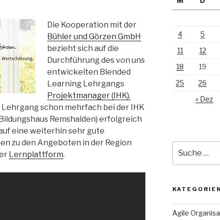
M
D
Die Kooperation mit der
4
5
Bühler und Görzen GmbH
bezieht sich auf die
11
12
Durchführung des von uns
18
19
entwickelten Blended
25
26
Learning Lehrgangs
Projektmanager (IHK).
« Dez
n Lehrgang schon mehrfach bei der IHK
m Bildungshaus Remshalden) erfolgreich
auf eine weiterhin sehr gute
en zu den Angeboten in der Region
Suche
rer
Lernplattform
.
nach:
KATEGORIE
Agile Organisa