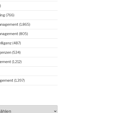
)
ing
(766)
anagement
(1.865)
anagement
(805)
elligenz
(487)
igenzen
(534)
gement
(1.212)
gement
(1.397)