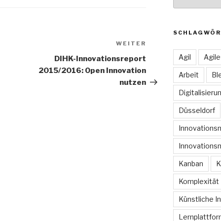
SCHLAGWÖR
WEITER
Nächster
Beitrag
Agil
Agil
DIHK-Innovationsreport
2015/2016: Open Innovation
Arbeit
Bl
nutzen
Digitalisieru
Düsseldorf
Innovation
Innovations
Kanban
K
Komplexität
Künstliche In
Lernplattfo