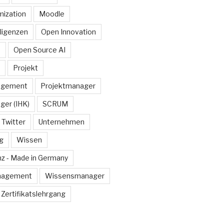
ization
Moodle
lligenzen
Open Innovation
e
Open Source AI
Projekt
agement
Projektmanager
ger (IHK)
SCRUM
Twitter
Unternehmen
g
Wissen
z - Made in Germany
nagement
Wissensmanager
Zertifikatslehrgang