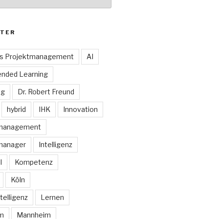
TER
es Projektmanagement
AI
ended Learning
ng
Dr. Robert Freund
hybrid
IHK
Innovation
smanagement
manager
Intelligenz
I
Kompetenz
Köln
telligenz
Lernen
rm
Mannheim