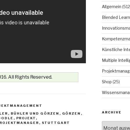
Allgemein
(512
Blended Learn
Innovationsm
Kompetenzm
Künstliche Int
Multiple Intell
Projektmana
16. All Rights Reserved.
Shop
(25)
Wissensmana
JEKTMANAGEMENT
ARCHIVE
LER
,
BÜHLER UND GÖRZEN
,
GÖRZEN
,
OODLE
,
PROJEKT
,
ROJEKTMANAGER
,
STUTTGART
Archive