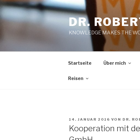
Zum
Inhalt
DR. ROBE
springen
KNOWLEDGE MAKES THE WO
Startseite
Über mich
Reisen
VERÖFFENTLICHT
14. JANUAR 2016
VON
DR. R
AM
Kooperation mit de
GmbH