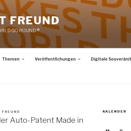
RT FREUND
RLD GO ROUND ®
Themen
Veröffentlichungen
Digitale Souveräni
KALENDER
T FREUND
der Auto-Patent Made in