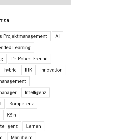
TER
es Projektmanagement
AI
ended Learning
ng
Dr. Robert Freund
hybrid
IHK
Innovation
smanagement
manager
Intelligenz
I
Kompetenz
Köln
telligenz
Lernen
rm
Mannheim