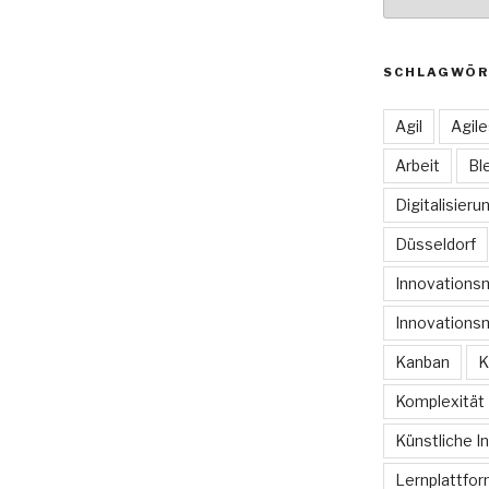
SCHLAGWÖR
Agil
Agil
Arbeit
Bl
Digitalisieru
Düsseldorf
Innovation
Innovations
Kanban
K
Komplexität
Künstliche In
Lernplattfo