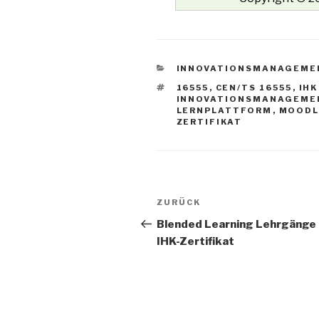
KATEGORIEN
INNOVATIONSMANAGEME
SCHLAGWÖRTER
16555
,
CEN/TS 16555
,
IHK
INNOVATIONSMANAGEME
LERNPLATTFORM
,
MOODL
ZERTIFIKAT
Beitrags-
Vorheriger
ZURÜCK
Navigation
Beitrag
Blended Learning Lehrgänge 
IHK-Zertifikat