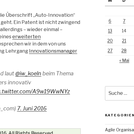
M
D
die Überschrift „Auto-Innovation“
6
7
geht. Ein Patent ist nicht zwingend
 allerdings – wieder einmal –
13
14
 eines
erweiterten
20
21
sprechen wir in dem von uns
27
28
ing Lehrgang
Innovationsmanager
« Mai
d laut
@iw_koeln
beim Thema
rs innovativ
Suche
c.twitter.com/A9w19WwNYz
nach:
ta_com)
7. Juni 2016
KATEGORIE
Agile Organisa
16. All Rights Reserved.