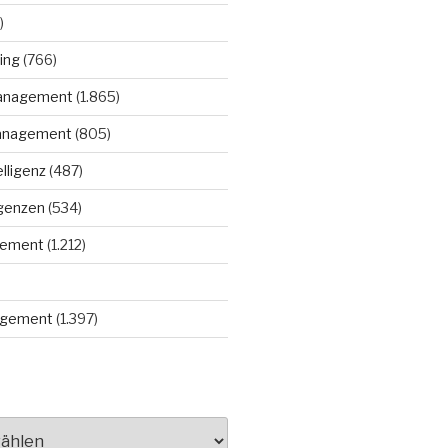
)
ing
(766)
anagement
(1.865)
anagement
(805)
elligenz
(487)
igenzen
(534)
gement
(1.212)
gement
(1.397)