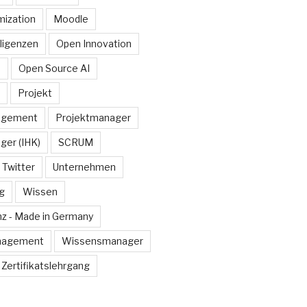
ization
Moodle
lligenzen
Open Innovation
e
Open Source AI
Projekt
agement
Projektmanager
ger (IHK)
SCRUM
Twitter
Unternehmen
g
Wissen
z - Made in Germany
nagement
Wissensmanager
Zertifikatslehrgang