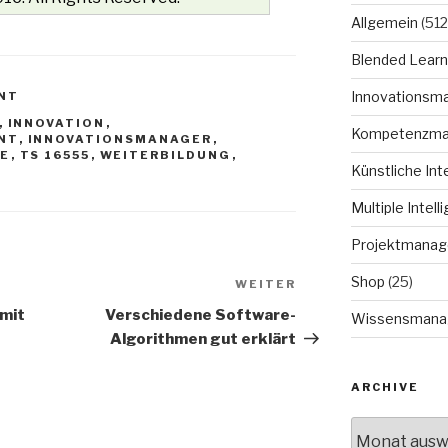
Allgemein
(512
Blended Learn
Innovationsm
NT
,
INNOVATION
,
Kompetenzm
NT
,
INNOVATIONSMANAGER
,
E
,
TS 16555
,
WEITERBILDUNG
,
Künstliche Int
Multiple Intell
Projektmana
Shop
(25)
WEITER
Nächster
Beitrag
mit
Verschiedene Software-
Wissensmana
Algorithmen gut erklärt
ARCHIVE
Archive