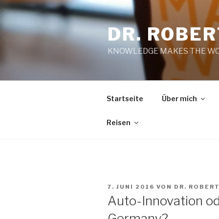
Zum
Inhalt
DR. ROBE
springen
KNOWLEDGE MAKES THE WO
Startseite
Über mich
Reisen
VERÖFFENTLICHT
7. JUNI 2016
VON
DR. ROBER
AM
Auto-Innovation o
Germany?