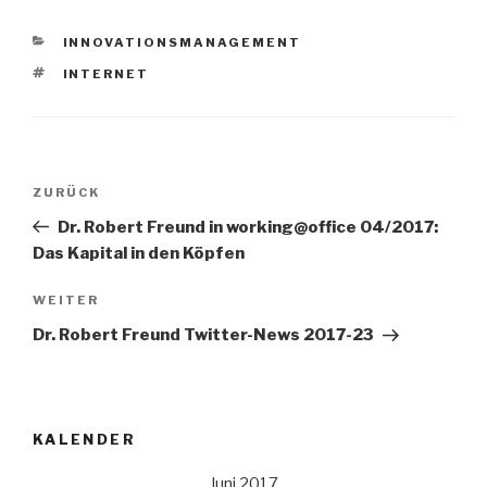
KATEGORIEN
INNOVATIONSMANAGEMENT
SCHLAGWÖRTER
INTERNET
Beitrags-
Vorheriger
ZURÜCK
Navigation
Beitrag
Dr. Robert Freund in working@office 04/2017:
Das Kapital in den Köpfen
Nächster
WEITER
Beitrag
Dr. Robert Freund Twitter-News 2017-23
KALENDER
Juni 2017