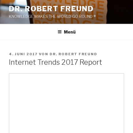
Zum
DR. ROBERT FREUND
Inhalt
KNOWLEDGE MAKES THE WORLD GO ROUND ®
springen
Menü
VERÖFFENTLICHT
4. JUNI 2017
VON
DR. ROBERT FREUND
AM
Internet Trends 2017 Report