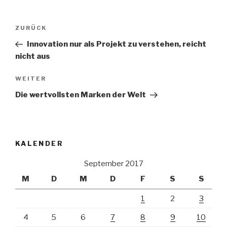
Beitrags-
Vorheriger
ZURÜCK
Navigation
Beitrag
Innovation nur als Projekt zu verstehen, reicht
nicht aus
Nächster
WEITER
Beitrag
Die wertvollsten Marken der Welt
KALENDER
September 2017
M
D
M
D
F
S
S
1
2
3
4
5
6
7
8
9
10