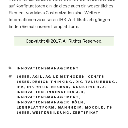
auf Konfiguratoren ein, da diese auch ein wesentliches
Element von Mass Customization sind. Weitere
Informationen zu unseren IHK-Zertifikatslehrgängen
finden Sie auf unserer
Lernplattform
.
Copyright © 2017. All Rights Reserved.
KATEGORIEN
INNOVATIONSMANAGEMENT
SCHLAGWÖRTER
16555
,
AGIL
,
AGILE METHODEN
,
CEN/TS
16555
,
DESIGN THINKING
,
DIGITALISIERUNG
,
IHK
,
IHK RHEIN-NECKAR
,
INDUSTRIE 4.0
,
INNOVATION
,
INNOVATION 4.0
,
INNOVATIONSMANAGEMENT
,
INNOVATIONSMANAGER
,
KÖLN
,
LERNPLATTFORM
,
MANNHEIM
,
MOODLE
,
TS
16555
,
WEITERBILDUNG
,
ZERTIFIKAT