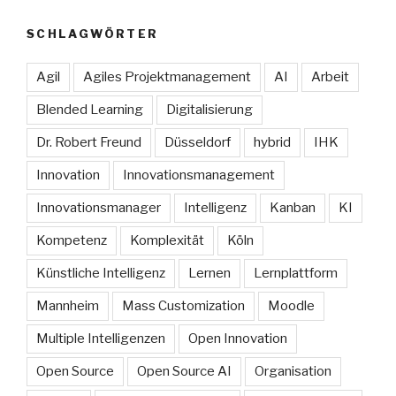
SCHLAGWÖRTER
Agil
Agiles Projektmanagement
AI
Arbeit
Blended Learning
Digitalisierung
Dr. Robert Freund
Düsseldorf
hybrid
IHK
Innovation
Innovationsmanagement
Innovationsmanager
Intelligenz
Kanban
KI
Kompetenz
Komplexität
Köln
Künstliche Intelligenz
Lernen
Lernplattform
Mannheim
Mass Customization
Moodle
Multiple Intelligenzen
Open Innovation
Open Source
Open Source AI
Organisation