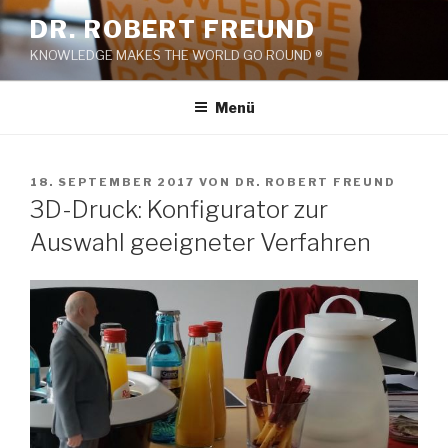
Zum
DR. ROBERT FREUND
Inhalt
KNOWLEDGE MAKES THE WORLD GO ROUND ®
springen
Menü
VERÖFFENTLICHT
18. SEPTEMBER 2017
VON
DR. ROBERT FREUND
AM
3D-Druck: Konfigurator zur
Auswahl geeigneter Verfahren