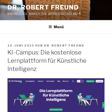
Zum
DR. ROBERT FREUND
Inhalt
KNOWLEDGE MAKES THE WORLD GO ROUND ®
springen
Menü
VERÖFFENTLICHT
10. JUNI 2023
VON
DR. ROBERT FREUND
AM
KI-Campus: Die kostenlose
Lernplattform für Künstliche
Intelligenz