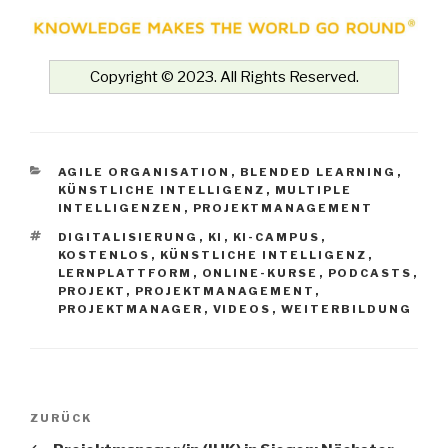
Copyright © 2023. All Rights Reserved.
KATEGORIEN
AGILE ORGANISATION
,
BLENDED LEARNING
,
KÜNSTLICHE INTELLIGENZ
,
MULTIPLE
INTELLIGENZEN
,
PROJEKTMANAGEMENT
SCHLAGWÖRTER
DIGITALISIERUNG
,
KI
,
KI-CAMPUS
,
KOSTENLOS
,
KÜNSTLICHE INTELLIGENZ
,
LERNPLATTFORM
,
ONLINE-KURSE
,
PODCASTS
,
PROJEKT
,
PROJEKTMANAGEMENT
,
PROJEKTMANAGER
,
VIDEOS
,
WEITERBILDUNG
Beitrags-
Vorheriger
ZURÜCK
Navigation
Beitrag