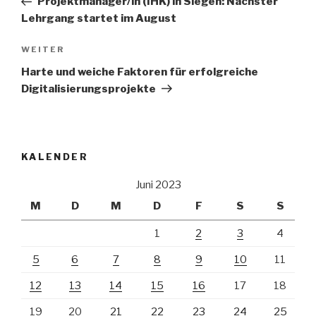
Projektmanager/in (IHK) in Siegen: Nächster
Lehrgang startet im August
Nächster
WEITER
Beitrag
Harte und weiche Faktoren für erfolgreiche
Digitalisierungsprojekte
KALENDER
Juni 2023
M
D
M
D
F
S
S
1
2
3
4
5
6
7
8
9
10
11
12
13
14
15
16
17
18
19
20
21
22
23
24
25