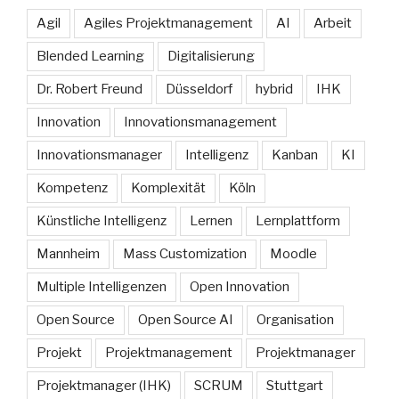
Agil
Agiles Projektmanagement
AI
Arbeit
Blended Learning
Digitalisierung
Dr. Robert Freund
Düsseldorf
hybrid
IHK
Innovation
Innovationsmanagement
Innovationsmanager
Intelligenz
Kanban
KI
Kompetenz
Komplexität
Köln
Künstliche Intelligenz
Lernen
Lernplattform
Mannheim
Mass Customization
Moodle
Multiple Intelligenzen
Open Innovation
Open Source
Open Source AI
Organisation
Projekt
Projektmanagement
Projektmanager
Projektmanager (IHK)
SCRUM
Stuttgart