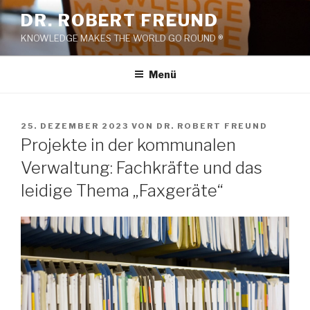
Zum
DR. ROBERT FREUND
Inhalt
KNOWLEDGE MAKES THE WORLD GO ROUND ®
springen
Menü
VERÖFFENTLICHT
25. DEZEMBER 2023
VON
DR. ROBERT FREUND
AM
Projekte in der kommunalen
Verwaltung: Fachkräfte und das
leidige Thema „Faxgeräte“