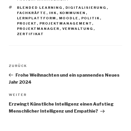
SCHLAGWÖRTER
BLENDED LEARNING
,
DIGITALISIERUNG
,
FACHKRÄFTE
,
IHK
,
KOMMUNEN
,
LERNPLATTFORM
,
MOODLE
,
POLITIK
,
PROJEKT
,
PROJEKTMANAGEMENT
,
PROJEKTMANAGER
,
VERWALTUNG
,
ZERTIFIKAT
Beitrags-
Vorheriger
ZURÜCK
Navigation
Beitrag
Frohe Weihnachten und ein spannendes Neues
Jahr 2024
Nächster
WEITER
Beitrag
Erzwingt Künstliche Intelligenz einen Aufstieg
Menschlicher Intelligenz und Empathie?