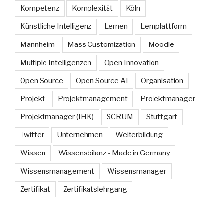
Kompetenz
Komplexität
Köln
Künstliche Intelligenz
Lernen
Lernplattform
Mannheim
Mass Customization
Moodle
Multiple Intelligenzen
Open Innovation
Open Source
Open Source AI
Organisation
Projekt
Projektmanagement
Projektmanager
Projektmanager (IHK)
SCRUM
Stuttgart
Twitter
Unternehmen
Weiterbildung
Wissen
Wissensbilanz - Made in Germany
Wissensmanagement
Wissensmanager
Zertifikat
Zertifikatslehrgang